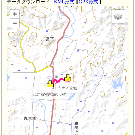
データダウンロード :[
KML形式
][
GPX形式
]
+
−
安房 石堂城
安房 石堂原城(0.5km)