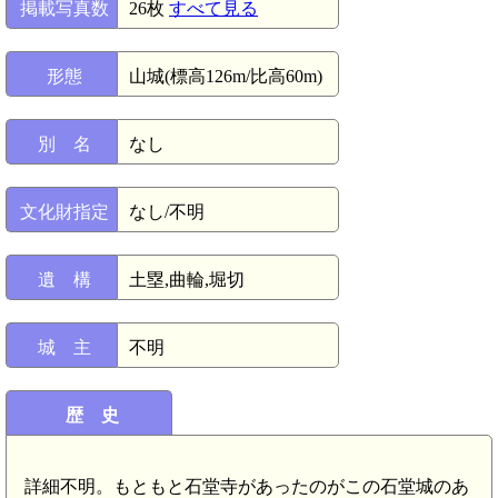
掲載写真数
26枚
すべて見る
形態
山城(標高126m/比高60m)
別 名
なし
文化財指定
なし/不明
遺 構
土塁,曲輪,堀切
城 主
不明
歴 史
詳細不明。もともと石堂寺があったのがこの石堂城のあ