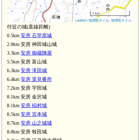
1 km
Leaflet
|
地理院タイル
,
地理院タイル
付近の城(直線距離)
0.5km
安房 石堂原城
2.9km 安房 神田城山城
3.3km
安房 御蔵陣屋
5.5km 安房 富山城
6.3km
安房 滝田城
6.4km
安房 里見番所
7.2km 安房 宇田城
南三原駅(3.
8.1km 安房 金沢城
8.1km
安房 稲村城
8.5km
安房 宮本城
8.7km
安房 山之城城
8.8km 安房 牧田城