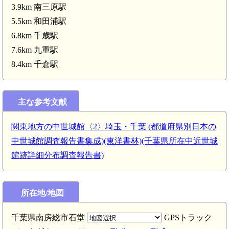
3.9km 南三原駅
5.5km 和田浦駅
6.8km 千歳駅
7.6km 九重駅
8.4km 千倉駅
主な参考文献
関東地方の中世城館〈2〉埼玉・千葉 (都道府県別日本の
中世城館調査報告書集成)(東洋書林)(千葉県所在中近世城
館跡詳細分布調査報告書)
所在地/地図
千葉県南房総市石堂
GPSトラック