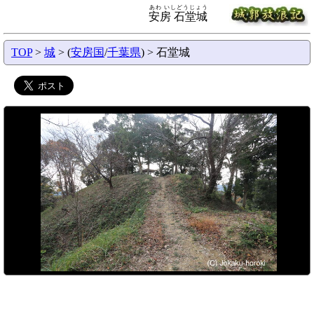
あわ いしどうじょう
安房 石堂城
TOP
>
城
> (
安房国
/
千葉県
) > 石堂城