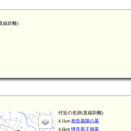
直線距離)
付近の史跡(直線距離)
4.1km
相良義陽の墓
4.6km
懐良親王御墓