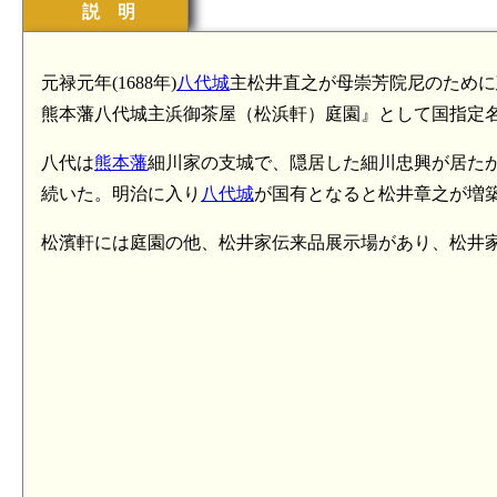
説 明
元禄元年(1688年)
八代城
主松井直之が母崇芳院尼のために
熊本藩八代城主浜御茶屋（松浜軒）庭園』として国指定
八代は
熊本藩
細川家の支城で、隠居した細川忠興が居た
続いた。明治に入り
八代城
が国有となると松井章之が増
松濱軒には庭園の他、松井家伝来品展示場があり、松井