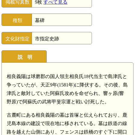
掲載写真数
9枚
すべて見る
種類
墓碑
文化財指定
市指定史跡
説 明
相良義陽は球磨郡の国人領主相良氏18代当主で島津氏と
争っていたが、天正9年(1581年)に降伏する。その後、島
津氏と敵対していた阿蘇氏攻めを命ぜられ、響ヶ原(響
野原)で阿蘇氏の武将甲斐宗運と戦い討死した。
古麓町にある相良義陽の墓は首塚と伝えられており、鹿
児島本線の建設で現在地に移されている。墓は鉄道の線
路を越えた山側にあり、フェンスは鉄橋のすぐ下に開口