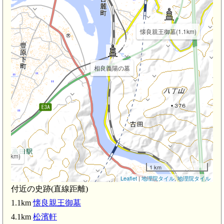
懐良親王御墓(1.1km)
相良義陽の墓
.4km)
1 km
Leaflet
|
地理院タイル
,
地理院タイル
付近の史跡(直線距離)
1.1km
懐良親王御墓
段駅(2.5km)
4.1km
松濱軒