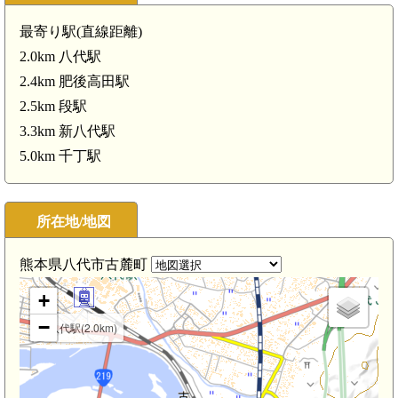
最寄り駅(直線距離)
2.0km 八代駅
2.4km 肥後高田駅
2.5km 段駅
3.3km 新八代駅
新八代駅(3.3km)
5.0km 千丁駅
所在地/地図
熊本県八代市古麓町
+
−
八代駅(2.0km)