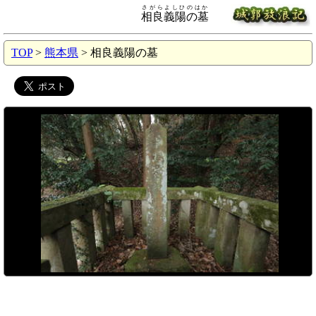
さがらよしひのはか
相良義陽の墓
TOP
>
熊本県
> 相良義陽の墓