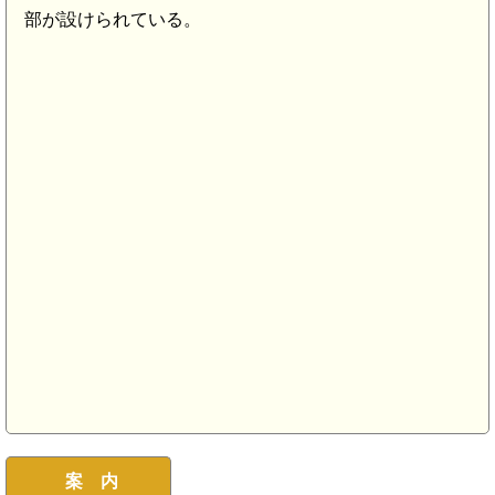
部が設けられている。
千丁駅(5.0km)
案 内