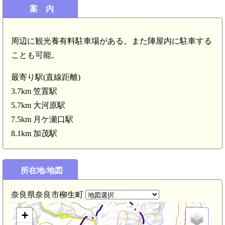
案 内
周辺に観光養有料駐車場がある。また陣屋内に駐車する
ことも可能。
山城 有市西の城(4.5km)
山城 有市東の城(4.5km
最寄り駅(直線距離)
3.7km 笠置駅
5.7km 大河原駅
7.5km 月ケ瀬口駅
3.7km)
8.1km 加茂駅
山城 笠置城(3.0km)
所在地/地図
奈良県奈良市柳生町
+