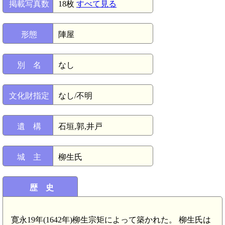
掲載写真数
18枚
すべて見る
形態
陣屋
別 名
なし
文化財指定
なし/不明
遺 構
石垣,郭,井戸
城 主
柳生氏
歴 史
寛永19年(1642年)柳生宗矩によって築かれた。 柳生氏は