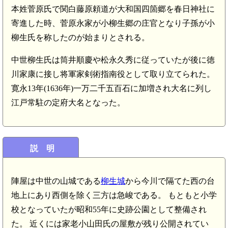
本姓菅原氏で関白藤原頼道が大和国四箇郷を春日神社に
寄進した時、菅原永家が小柳生郷の庄官となり子孫が小
柳生氏を称したのが始まりとされる。
中世柳生氏は筒井順慶や松永久秀に従っていたが後に徳
川家康に接し将軍家剣術指南役として取り立てられた。
寛永13年(1636年)一万二千五百石に加増され大名に列し
江戸常駐の定府大名となった。
説 明
陣屋は中世の山城である
柳生城
から今川で隔てた西の台
地上にあり西側を除く三方は急峻である。 もともと小学
校となっていたが昭和55年に史跡公園として整備され
た。 近くには家老小山田氏の屋敷が残り公開されてい