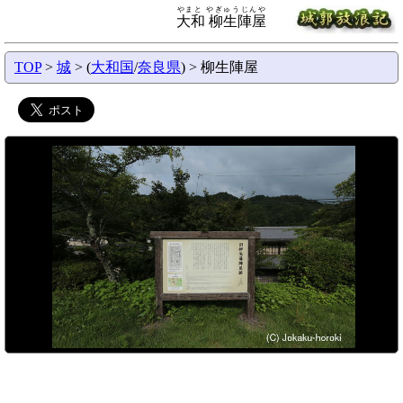
やまと やぎゅうじんや
大和 柳生陣屋
TOP
>
城
> (
大和国
/
奈良県
) > 柳生陣屋