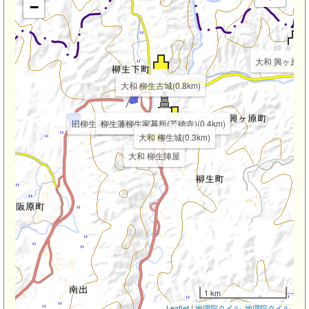
−
大和 興ヶ原城(1
大和 柳生古城(0.8km)
旧柳生藩小山田家老屋敷(0.4km)
柳生藩柳生家墓所(芳徳寺)(0.4km)
大和 柳生城(0.3km)
大和 柳生陣屋
1 km
Leaflet
|
地理院タイル
,
地理院タイル