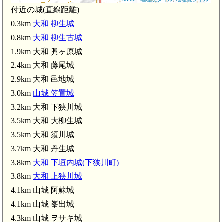
付近の城(直線距離)
0.3km
大和 柳生城
0.8km
大和 柳生古城
1.9km 大和 興ヶ原城
2.4km 大和 藤尾城
2.9km 大和 邑地城
(3.5km)
3.0km
山城 笠置城
大和 丹生城(3.7k
3.2km 大和 下狭川城
3.5km 大和 大柳生城
3.5km 大和 須川城
3.7km 大和 丹生城
3.8km
大和 下垣内城(下狭川町)
3.8km
大和 上狭川城
4.1km 山城 阿蘇城
4.1km 山城 峯出城
4.3km 山城 ヲサキ城