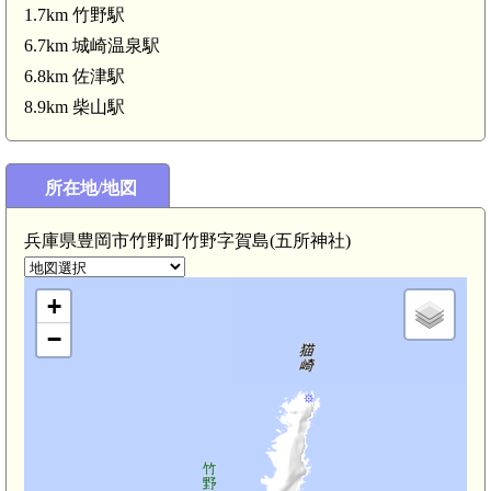
1.7km 竹野駅
6.7km 城崎温泉駅
6.8km 佐津駅
8.9km 柴山駅
所在地/地図
兵庫県豊岡市竹野町竹野字賀島(五所神社)
+
−