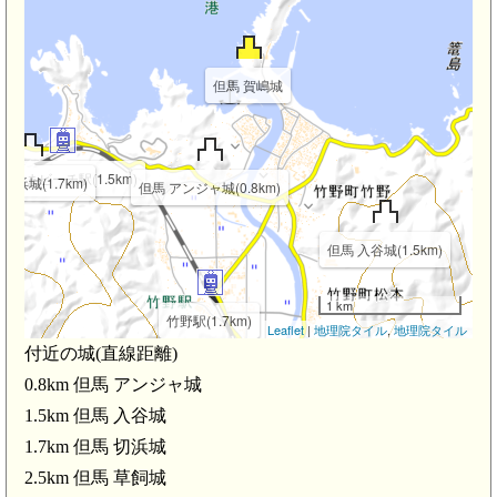
但馬 賀嶋城
りはまビーチ駅(1.5km)
切浜城(1.7km)
但馬 アンジャ城(0.8km)
但馬 入谷城(1.5km)
1 km
竹野駅(1.7km)
Leaflet
|
地理院タイル
,
地理院タイル
付近の城(直線距離)
0.8km 但馬 アンジャ城
1.5km 但馬 入谷城
但馬 草飼城(2.5km)
1.7km 但馬 切浜城
2.5km 但馬 草飼城