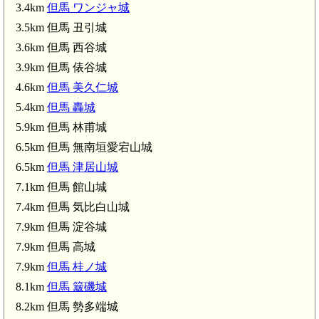
3.4km
但馬 ワンジャ城
3.5km 但馬 丑引城
但馬 ワンジャ城(3.4km)
但馬 丑引城(3.5km)
3.6km 但馬 西谷城
3.9km 但馬 俵谷城
但馬 西谷城(3.6km)
但馬 俵谷城(3.9km)
4.6km
但馬 美久仁城
5.4km
但馬 轟城
5.9km 但馬 林甫城
6.5km 但馬 無南垣愛宕山城
但馬 美久仁城(4.6km)
6.5km
但馬 津居山城
7.1km 但馬 館山城
7.4km 但馬 気比白山城
但馬 轟城(5.4km)
7.9km 但馬 淀谷城
7.9km 但馬 高城
7.9km
但馬 桂ノ城
8.1km
但馬 簸磯城
8.2km 但馬 勢多端城