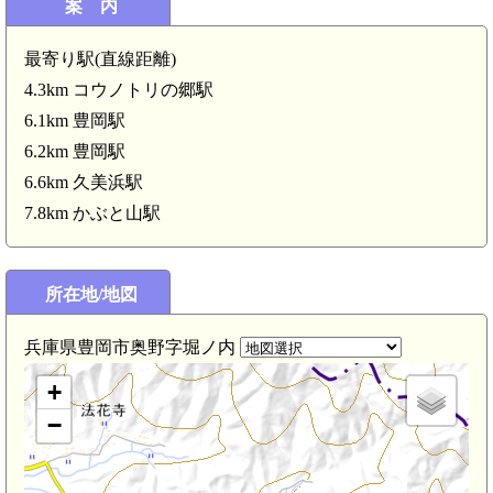
案 内
丹後 白川城(4.6km
最寄り駅(直線距離)
4.3km コウノトリの郷駅
6.1km 豊岡駅
6.2km 豊岡駅
6.6km 久美浜駅
7.8km かぶと山駅
所在地/地図
兵庫県豊岡市奥野字堀ノ内
+
m)
−