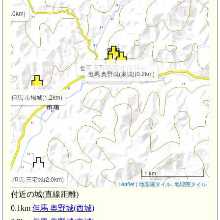
(2.0km)
但馬 奥野城(西城)(0.1km)
但馬 奥野城(東城)(0.2km)
但馬 堀ノ内館
但馬 市場城(1.2km)
km)
1 km
但馬 三宅城(2.0km)
Leaflet
|
地理院タイル
,
地理院タイル
付近の城(直線距離)
0.1km
但馬 奥野城(西城)