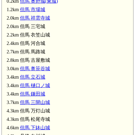
0.2km
但馬 奥野城(東城)
1.2km
但馬 市場城
2.0km
但馬 祥雲寺城
2.0km 但馬 三宅城
石城(3.4km)
2.2km 但馬 衣笠山城
2.4km 但馬 河合城
2.7km 但馬 馬路城
2.8km 但馬 古屋敷城
3.0km
但馬 奥笹谷城
但馬 万灯山城(4.3km)
3.4km
但馬 立石城
)
3.4km
但馬 樋口ノ城
3.4km
但馬 鎌田城
3.7km
但馬 三開山城
4.3km 但馬 万灯山城
4.3km 但馬 松尾寺城
4.6km
但馬 下鉢山城