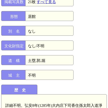
掲載写真数
21枚
すべて見る
形態
居館
別 名
なし
文化財指定
なし/不明
遺 構
土塁,郭,堀
城 主
不明
歴 史
詳細不明。弘安8年(1285年)大内庄下司香住孫太郎入道淨