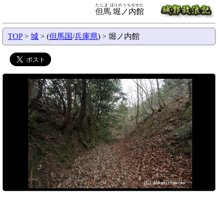
たじま ほりのうちやかた
但馬 堀ノ内館
TOP
>
城
> (
但馬国
/
兵庫県
) > 堀ノ内館