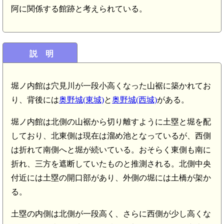
阿に関係する館跡と考えられている。
説 明
堀ノ内館は穴見川が一段小高くなった山裾に築かれてお
り、背後には
奥野城(東城)
と
奥野城(西城)
がある。
堀ノ内館は北側の山裾から切り離すように土塁と堀を配
しており、北東側は現在は溜め池となっているが、西側
は折れて南側へと堀が続いている。おそらく東側も南に
折れ、三方を遮断していたものと推測される。北側中央
付近には土塁の開口部があり、外側の堀には土橋が架か
る。
土塁の内側は北側が一段高く、さらに西側が少し高くな