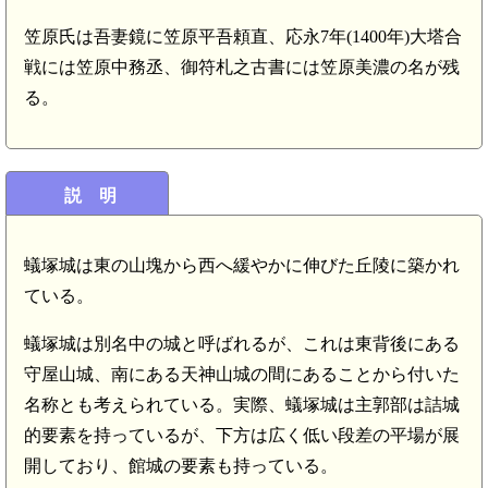
笠原氏は吾妻鏡に笠原平吾頼直、応永7年(1400年)大塔合
戦には笠原中務丞、御符札之古書には笠原美濃の名が残
る。
説 明
蟻塚城は東の山塊から西へ緩やかに伸びた丘陵に築かれ
ている。
蟻塚城は別名中の城と呼ばれるが、これは東背後にある
守屋山城、南にある天神山城の間にあることから付いた
名称とも考えられている。実際、蟻塚城は主郭部は詰城
的要素を持っているが、下方は広く低い段差の平場が展
開しており、館城の要素も持っている。