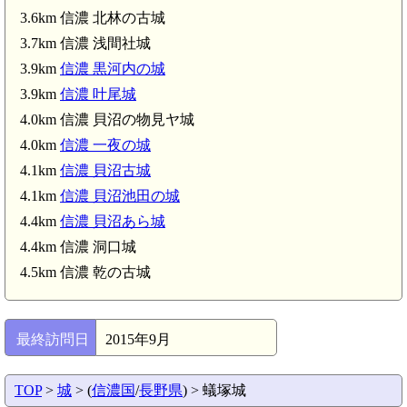
3.6km 信濃 北林の古城
3.7km 信濃 浅間社城
3.9km
信濃 黒河内の城
3.9km
信濃 叶尾城
4.0km 信濃 貝沼の物見ヤ城
4.0km
信濃 一夜の城
4.1km
信濃 貝沼古城
4.1km
信濃 貝沼池田の城
4.4km
信濃 貝沼あら城
4.4km 信濃 洞口城
4.5km 信濃 乾の古城
最終訪問日
2015年9月
TOP
>
城
> (
信濃国
/
長野県
) > 蟻塚城