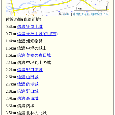
1 km
Leaflet
|
地理院タイル
,
地理院タイル
付近の城(直線距離)
0.4km
信濃 守屋山城
信濃 山田城(2.6km)
0.7km
信濃 天神山城(伊那市)
1.4km 信濃 俎畑物見
仁科五郎
1.6km 信濃 中坪の城山
1.6km
信濃 美篶の春日城
2.1km 信濃 中坪丸山の城
信濃 北林の北城(3.5km)
2.2km
信濃 野口館城
信濃 北林の古城(3.6km)
(4.0km)
2.6km
信濃 山田城
2.7km
信濃 的場城
2.8km
信濃 野口城
2.9km
信濃 高遠城
3.3km 信濃 内城
3.5km 信濃 北林の北城