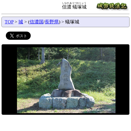
しなの ありづかじょう
信濃 蟻塚城
TOP
>
城
> (
信濃国
/
長野県
) > 蟻塚城