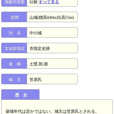
掲載写真数
62枚
すべて見る
形態
山城(標高840m/比高55m)
別 名
中の城
文化財指定
市指定史跡
遺 構
土塁,郭,堀
城 主
笠原氏
歴 史
築城年代は定かではない。城主は笠原氏とされる。