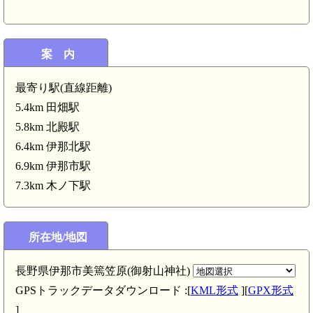
案 内
最寄り駅(直線距離)
5.4km 田畑駅
5.8km 北殿駅
6.4km 伊那北駅
6.9km 伊那市駅
7.3km 木ノ下駅
城(3.7km)
所在地/地図
長野県伊那市美篶笠原(御射山神社)
信濃 野口城(2.8km)
GPSトラックデータダウンロード :[
KML形式
][
GPX形式
]