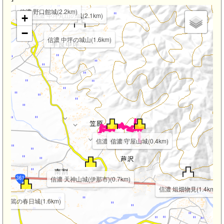
信濃 野口館城(2.2km)
信濃 中坪丸山の城(2.1km)
+
−
信濃 中坪の城山(1.6km)
信濃 蟻塚城
信濃 守屋山城(0.4km)
信濃 天神山城(伊那市)(0.7km)
信濃 俎畑物見(1.4km)
 美篶の春日城(1.6km)