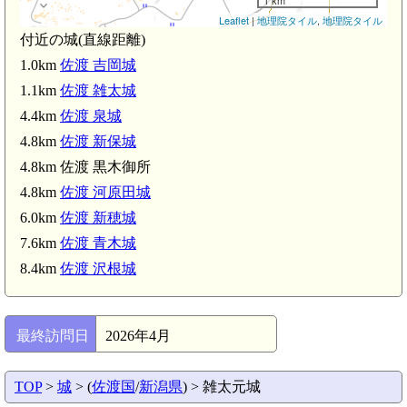
Leaflet
|
地理院タイル
,
地理院タイル
付近の城(直線距離)
1.0km
佐渡 吉岡城
1.1km
佐渡 雑太城
4.4km
佐渡 泉城
4.8km
佐渡 新保城
4.8km 佐渡 黒木御所
大目神社(3.1km)
4.8km
佐渡 河原田城
6.0km
佐渡 新穂城
7.6km
佐渡 青木城
8.4km
佐渡 沢根城
最終訪問日
2026年4月
TOP
>
城
> (
佐渡国
/
新潟県
) > 雑太元城