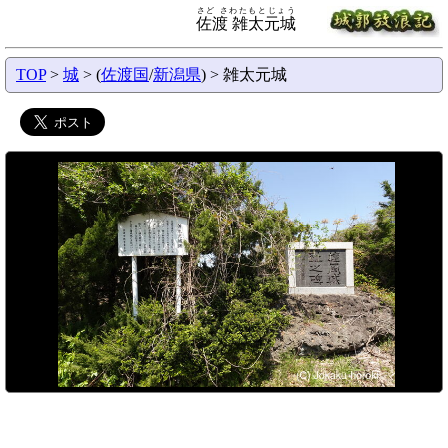
さど さわたもとじょう
佐渡 雑太元城
TOP
>
城
> (
佐渡国
/
新潟県
) > 雑太元城