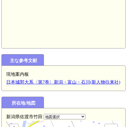
佐渡 新保城(4.8km)
 黒木御所(4.8km)
佐渡 泉城(4.4km)
主な参考文献
現地案内板
日本城郭大系〈第7巻〉新潟・富山・石川(新人物往来社)
所在地/地図
引田部神社(2.2km)
新潟県佐渡市竹田