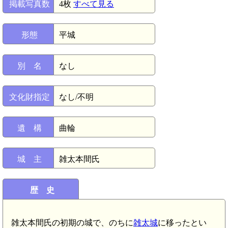
掲載写真数
4枚
すべて見る
形態
平城
別 名
なし
文化財指定
なし/不明
遺 構
曲輪
城 主
雑太本間氏
歴 史
雑太本間氏の初期の城で、のちに
雑太城
に移ったとい