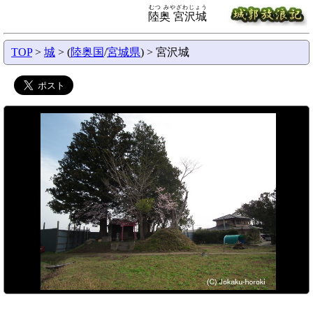
むつ みやざわじょう
陸奥 宮沢城
TOP
>
城
> (
陸奥国
/
宮城県
) > 宮沢城