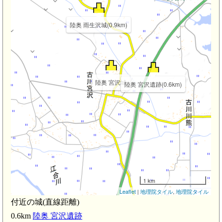
陸奥 雨生沢城(0.9km)
陸奥 宮沢城
陸奥 宮沢遺跡(0.6km)
1 km
Leaflet
|
地理院タイル
,
地理院タイル
付近の城(直線距離)
0.6km
陸奥 宮沢遺跡