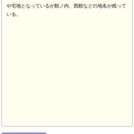
や宅地となっているが館ノ内、西館などの地名が残って
いる。
陸奥 清水側館(4.9km)