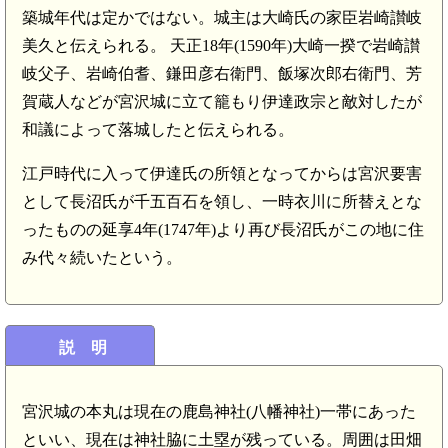
築城年代は定かではない。城主は大崎氏の家臣岩崎讃岐
美久と伝えられる。 天正18年(1590年)大崎一揆で岩崎讃
岐父子、岩崎伯耆、鎌田彦右衛門、飯塚次郎右衛門、芳
賀蔵人などが宮沢城に立て籠もり伊達政宗と敵対したが
和議によって落城したと伝えられる。
江戸時代に入って伊達氏の所領となってからは宮沢要害
として長沼氏が千五百石を領し、一時衣川に所替えとな
ったものの延享4年(1747年)より再び長沼氏がこの地に住
み代々続いたという。
説 明
宮沢城の本丸は現在の鹿島神社(八幡神社)一帯にあった
といい、現在は神社脇に土塁が残っている。周囲は田畑