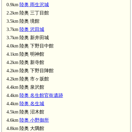
0.9km
陸奥 雨生沢城
2.2km 陸奥 三丁目館
3.5km 陸奥 境館
3.7km
陸奥 沢田城
3.7km 陸奥 新井田城
4.0km 陸奥 下野目中館
奥 新井田城(3.7km)
4.1km 陸奥 明神館
4.2km 陸奥 新寺館
4.2km 陸奥 下野目陣館
4.2km 陸奥 市ヶ坂館
4.4km 陸奥 泉沢館
4.4km
陸奥 名生館官衙遺跡
4.4km
陸奥 名生城
4.5km 陸奥 沼木館
陸奥 青塚城(5.0km)
4.6km
陸奥 小野御所
4.8km 陸奥 大隅館