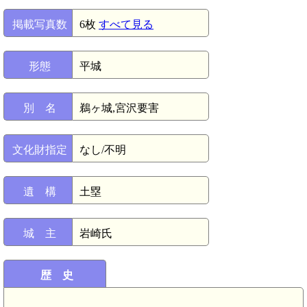
掲載写真数
6枚
すべて見る
形態
平城
別 名
鵜ヶ城,宮沢要害
文化財指定
なし/不明
遺 構
土塁
城 主
岩崎氏
歴 史