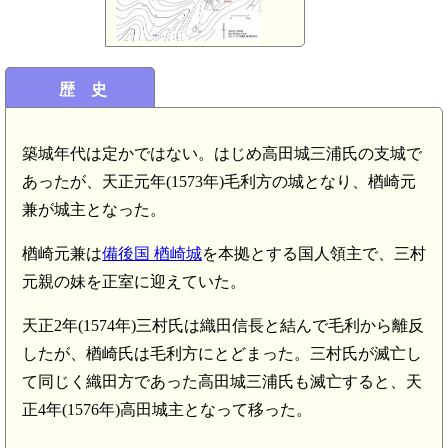
歴 史
築城年代は定かではない。はじめ高田城三浦氏の支城で
あったが、天正元年(1573年)毛利方の城となり、楢崎元
兼が城主となった。
楢崎元兼は
備後国 楢崎城
を本拠とする国人領主で、三村
元親の妹を正室に迎えていた。
天正2年(1574年)三村氏は織田信長と結んで毛利から離反
したが、楢崎氏は毛利方にとどまった。三村氏が滅亡し
て同じく織田方であった高田城三浦氏も滅亡すると、天
正4年(1576年)高田城主となって移った。