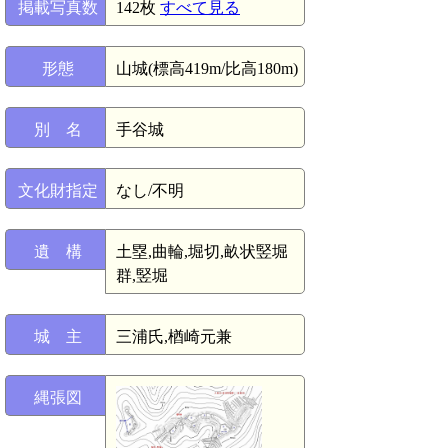
掲載写真数
142枚
すべて見る
形態
山城(標高419m/比高180m)
別 名
手谷城
文化財指定
なし/不明
遺 構
土塁,曲輪,堀切,畝状竪堀
群,竪堀
城 主
三浦氏,楢崎元兼
縄張図