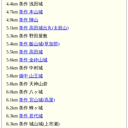
4.4km 美作 浅田城
4.7km
美作 本山城
美作 飯ノ山城(関)(3.6km)
4.9km
美作 陣山
5.1km
美作 高田城出丸(太鼓山)
5.3km 美作 野田屋敷
5.4km
美作 飯山城(草加部)
5.5km
美作 高田城
5.6km
美作 金砕山城
5.6km 美作 中村城
5.8km
備中 山王城
美作 
5.8km 美作 天神山砦
6.0km 美作 八ヶ城
6.1km
美作 宮山城(高屋)
6.2km 美作 蜂ヶ城
6.3km
美作 若代城
6.3km 美作 城山城(上市瀬)