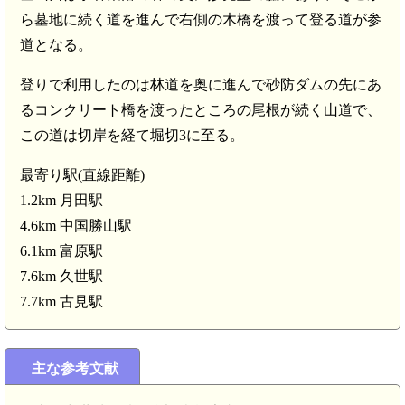
ら墓地に続く道を進んで右側の木橋を渡って登る道が参
道となる。
登りで利用したのは林道を奥に進んで砂防ダムの先にあ
るコンクリート橋を渡ったところの尾根が続く山道で、
.6km)
この道は切岸を経て堀切3に至る。
最寄り駅(直線距離)
1.2km 月田駅
4.6km 中国勝山駅
美
美作 高田城(5.5k
6.1km 富原駅
7.6km 久世駅
美作 高田城出丸(太鼓山)(
美作 陣山(4.9km)
7.7km 古見駅
中国勝山駅(4.
美作 浅田城(4.4km)
主な参考文献