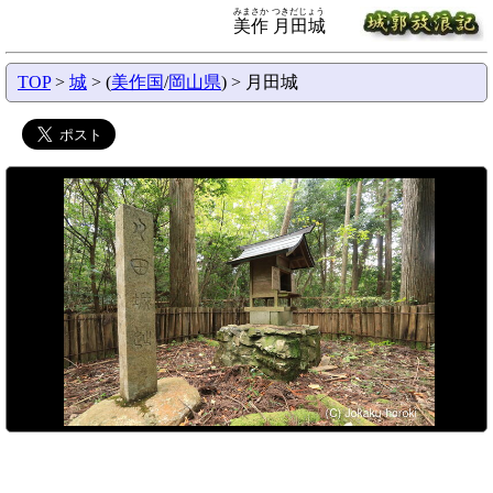
みまさか つきだじょう
美作 月田城
TOP
>
城
> (
美作国
/
岡山県
) > 月田城