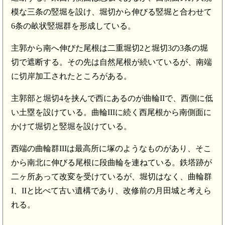
模な三条の竪堀を設け、堀切から伸びる竪堀と合わせて
6条の畝状竪堀群を形成している。
主郭から南へ伸びた尾根は二重堀切2と堀切3の3条の堀
切で遮断する。その先は自然尾根が続いているが、南端
に切岸加工されたところがある。
主郭部と堀切4を挟んで西にあるのが曲輪IIで、西側に低
い土塁を設けている。曲輪IIIに続く西尾根から南側面に
かけて堀切と竪堀を設けている。
西端の曲輪群IIIは最高所に塚のようなものがあり、そこ
から南北に伸びる尾根に段曲輪を連ねている。鉄塔跡が
二ヶ所あって改変を受けているが、堀切はなく、曲輪群
I、IIと比べて古い遺構であり、改修前の月田城と考えら
れる。