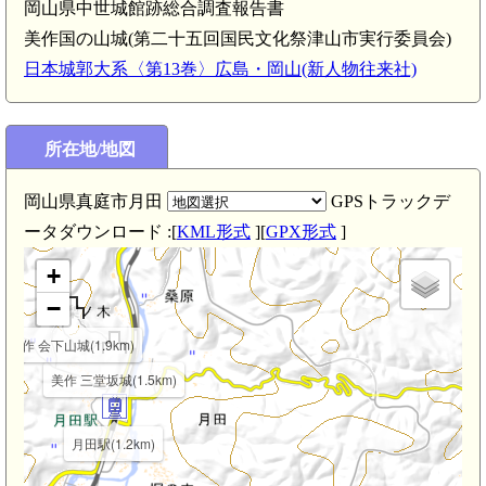
岡山県中世城館跡総合調査報告書
美作国の山城(第二十五回国民文化祭津山市実行委員会)
日本城郭大系〈第13巻〉広島・岡山(新人物往来社)
所在地/地図
岡山県真庭市月田
GPSトラックデ
ータダウンロード :[
KML形式
][
GPX形式
]
+
−
美作 会下山城(1.9km)
美作 三堂坂城(1.5km)
月田駅(1.2km)