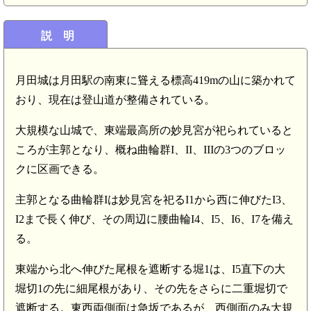
説 明
月田城は月田駅の南東に聳える標高419mの山に築かれて
おり、現在は登山道が整備されている。
大規模な山城で、東端最高所の妙見宮が祀られていると
ころが主郭となり、概ね曲輪群I、II、IIIの3つのブロッ
クに区画できる。
主郭となる曲輪群Iは妙見宮を祀るI1から西に伸びたI3、
I2まで長く伸び、その周辺に腰曲輪I4、I5、I6、I7を備え
る。
東端から北へ伸びた尾根を遮断する堀1は、I5直下の大
堀切1の先に細尾根があり、その先をさらに二重堀切で
遮断する。東西両側面は急坂であるが、西側面のみ大規