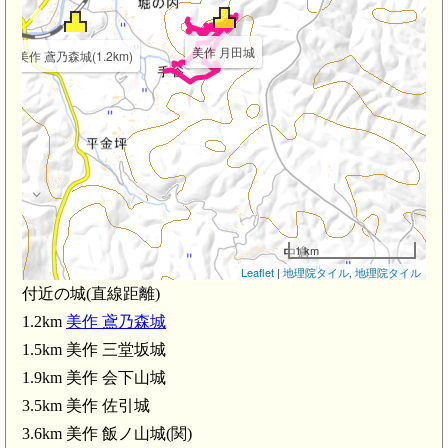
美作 月田城
美作 鳶乃森城(1.2km)
1 km
Leaflet
|
地理院タイル
,
地理院タイル
付近の城(直線距離)
1.2km
美作 鳶乃森城
1.5km 美作 三堂坂城
1.9km 美作 会下山城
3.5km 美作 佐引城
3.6km 美作 飯ノ山城(関)
(3.5km)