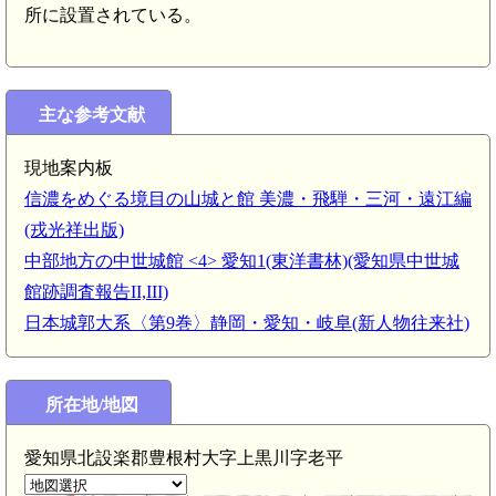
所に設置されている。
主な参考文献
現地案内板
信濃をめぐる境目の山城と館 美濃・飛騨・三河・遠江編
(戎光祥出版)
中部地方の中世城館 <4> 愛知1(東洋書林)(愛知県中世城
館跡調査報告II,III)
日本城郭大系〈第9巻〉静岡・愛知・岐阜(新人物往来社)
所在地/地図
愛知県北設楽郡豊根村大字上黒川字老平