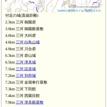
1 km
Leaflet
|
地理院タイル
,
地理院タイル
付近の城(直線距離)
三河 御園砦(2.3km)
2.3km 三河 御園砦
3.0km 三河 御園殿屋敷
4.0km 三河 大峠砦
三河 御園殿屋敷(3.0km)
4.6km
三河 白鳥山城
4.9km 三河 川合砦
6.3km 三河 砦山城
6.5km
三河 津具城
7.1km
三河 設楽城
7.2km
三河 別所城
7.2km 三河 金堀奉行屋敷
7.3km 三河 下田館
7.4km 三河 西園目館
7.9km
三河 津具殿屋敷
三河 川合砦(4.9km)