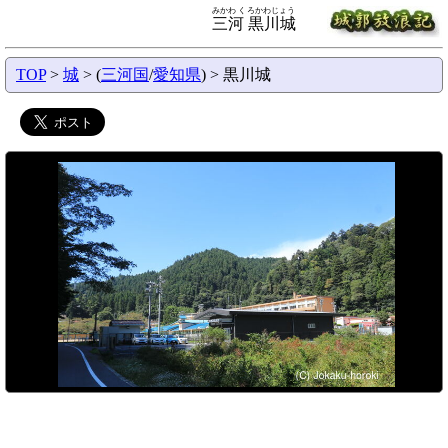
みかわ くろかわじょう
三河 黒川城
TOP
>
城
> (
三河国
/
愛知県
) > 黒川城