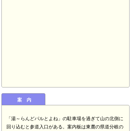
案 内
三河 砦山城(6.3km)
「湯～らんどパルとよね」の駐車場を過ぎて山の北側に
回り込むと参道入口がある。案内板は東麓の県道分岐の