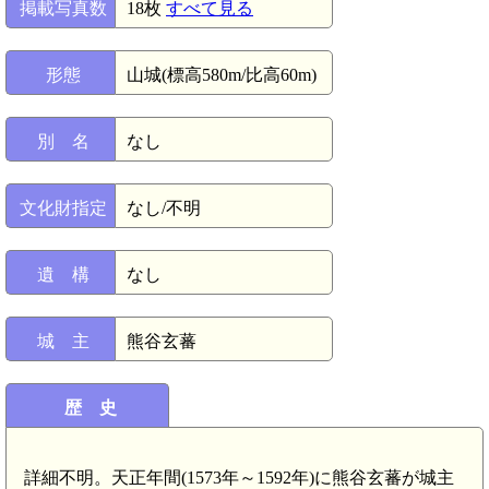
掲載写真数
18枚
すべて見る
形態
山城(標高580m/比高60m)
別 名
なし
文化財指定
なし/不明
遺 構
なし
城 主
熊谷玄蕃
歴 史
詳細不明。天正年間(1573年～1592年)に熊谷玄蕃が城主