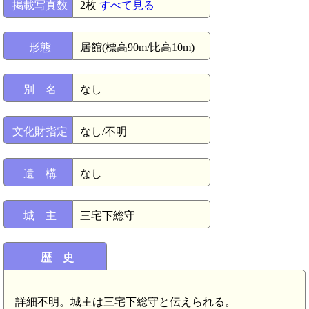
掲載写真数
2枚
すべて見る
形態
居館(標高90m/比高10m)
別 名
なし
文化財指定
なし/不明
遺 構
なし
城 主
三宅下総守
歴 史
詳細不明。城主は三宅下総守と伝えられる。