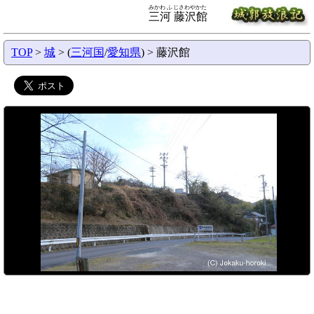
みかわ ふじさわやかた
三河 藤沢館
TOP
>
城
> (
三河国
/
愛知県
) > 藤沢館