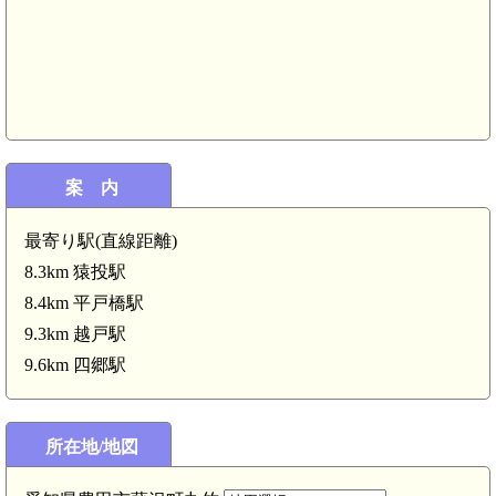
案 内
最寄り駅(直線距離)
8.3km 猿投駅
8.4km 平戸橋駅
9.3km 越戸駅
9.6km 四郷駅
三河 御作城(2.8km)
所在地/地図