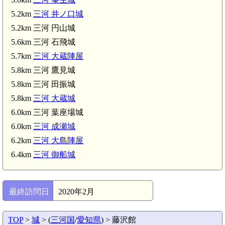
5.2km
三河 井ノ口城
5.2km 三河 円山城
5.6km 三河 石飛城
5.7km
三河 大蔵陣屋
5.8km 三河 鷹見城
5.8km 三河 田振城
三河 大島陣屋(6.2km)
5.8km
三河 大蔵城
6.0km 三河 葉座場城
6.0km
三河 成瀬城
6.2km
三河 大島陣屋
6.4km
三河 御船城
最終訪問日
2020年2月
TOP
>
城
> (
三河国
/
愛知県
) > 藤沢館