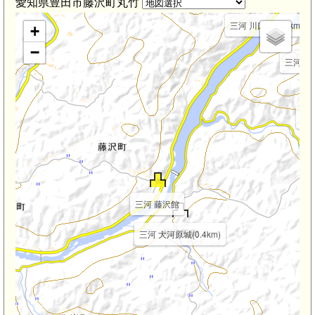
愛知県豊田市藤沢町丸竹
三河 川口城(2.3km)
+
−
三河 橋向
三河
三河 藤沢館
三河 大河原城(0.4km)