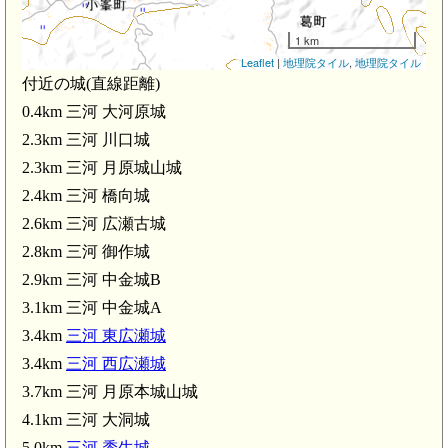
1 km
Leaflet
|
地理院タイル
,
地理院タイル
付近の城(直線距離)
0.4km 三河 大河原城
2.3km 三河 川口城
2.3km 三河 月原城山城
三河 中金城B(2.9km)
2.4km 三河 橋向城
三河 中金城A(3.1km)
2.6km 三河 広瀬古城
2.8km 三河 御作城
2.9km 三河 中金城B
3.1km 三河 中金城A
3.4km
三河 東広瀬城
3.4km
三河 西広瀬城
3.7km 三河 月原本城山城
4.1km 三河 大洞城
5.0km
三河 黍生城