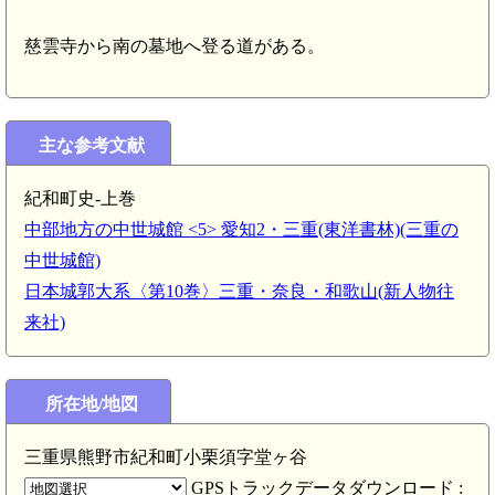
慈雲寺から南の墓地へ登る道がある。
主な参考文献
紀和町史-上巻
中部地方の中世城館 <5> 愛知2・三重(東洋書林)(三重の
中世城館)
日本城郭大系〈第10巻〉三重・奈良・和歌山(新人物往
来社)
所在地/地図
三重県熊野市紀和町小栗須字堂ヶ谷
GPSトラックデータダウンロード :