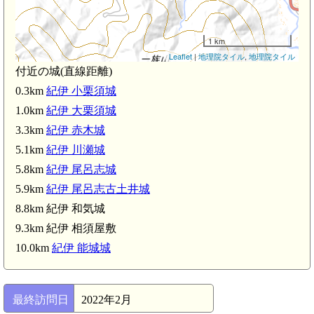
1 km
Leaflet
|
地理院タイル
,
地理院タイル
付近の城(直線距離)
0.3km
紀伊 小栗須城
1.0km
紀伊 大栗須城
3.3km
紀伊 赤木城
5.1km
紀伊 川瀬城
5.8km
紀伊 尾呂志城
5.9km
紀伊 尾呂志古土井城
8.8km 紀伊 和気城
9.3km 紀伊 相須屋敷
10.0km
紀伊 能城城
最終訪問日
2022年2月