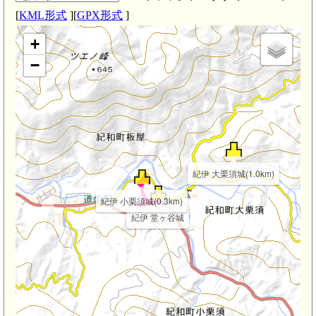
[
KML形式
][
GPX形式
]
+
−
紀伊 大栗須城(1.0km)
紀伊 小栗須城(0.3km)
紀伊 堂ヶ谷城