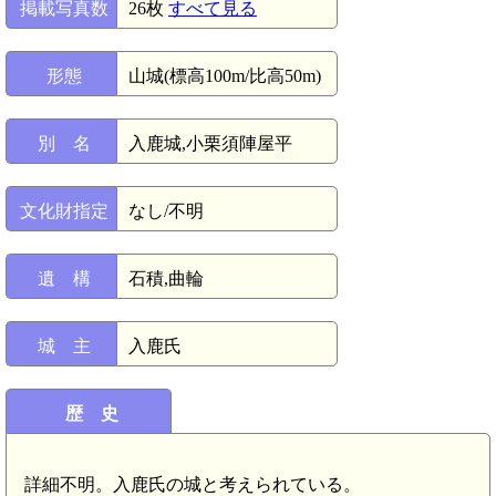
掲載写真数
26枚
すべて見る
形態
山城(標高100m/比高50m)
別 名
入鹿城,小栗須陣屋平
文化財指定
なし/不明
遺 構
石積,曲輪
城 主
入鹿氏
歴 史
詳細不明。入鹿氏の城と考えられている。