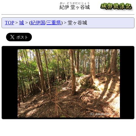
きい どうがだにじょう
紀伊 堂ヶ谷城
TOP
>
城
> (
紀伊国
/
三重県
) > 堂ヶ谷城