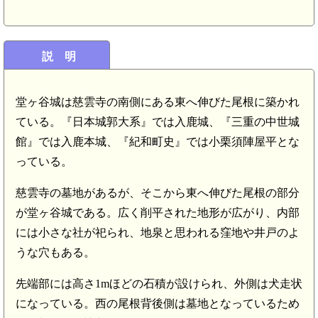
説 明
堂ヶ谷城は慈雲寺の南側にある東へ伸びた尾根に築かれ
ている。『日本城郭大系』では入鹿城、『三重の中世城
館』では入鹿本城、『紀和町史』では小栗須陣屋平とな
っている。
慈雲寺の墓地があるが、そこから東へ伸びた尾根の部分
が堂ヶ谷城である。広く削平された地形が広がり、内部
には小さな社が祀られ、地泉と思われる窪地や井戸のよ
うな穴もある。
先端部には高さ1mほどの石積が設けられ、外側は犬走状
になっている。西の尾根背後側は墓地となっているため