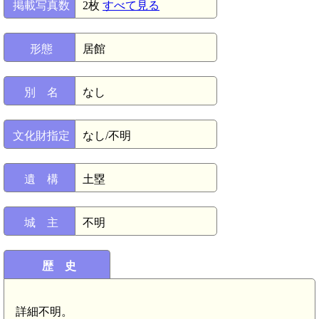
掲載写真数
2枚
すべて見る
形態
居館
別 名
なし
文化財指定
なし/不明
遺 構
土塁
城 主
不明
歴 史
詳細不明。