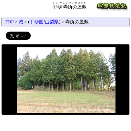
かい てらどころのやしき
甲斐 寺所の屋敷
TOP
>
城
> (
甲斐国
/
山梨県
) > 寺所の屋敷