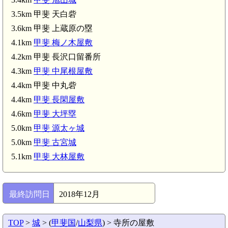
3.5km 甲斐 天白砦
3.6km 甲斐 上蔵原の塁
4.1km
甲斐 梅ノ木屋敷
4.2km 甲斐 長沢口留番所
4.3km
甲斐 中尾根屋敷
4.4km 甲斐 中丸砦
4.4km
甲斐 長閑屋敷
4.6km
甲斐 大坪塁
5.0km
甲斐 源太ヶ城
5.0km
甲斐 古宮城
日野春駅(6.9km)
5.1km
甲斐 大林屋敷
最終訪問日
2018年12月
TOP
>
城
> (
甲斐国
/
山梨県
) > 寺所の屋敷