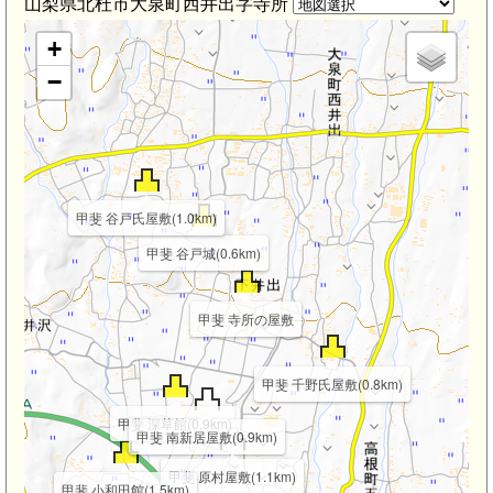
山梨県北杜市大泉町西井出字寺所
+
−
甲斐 谷戸氏屋敷(1.0km)
甲斐 谷戸城(0.6km)
m)
甲斐 寺所の屋敷
甲斐 千野氏屋敷(0.8km)
甲斐 深草館(0.9km)
甲斐 南新居屋敷(0.9km)
甲斐 原村屋敷(1.1km)
甲斐 小和田館(1.5km)