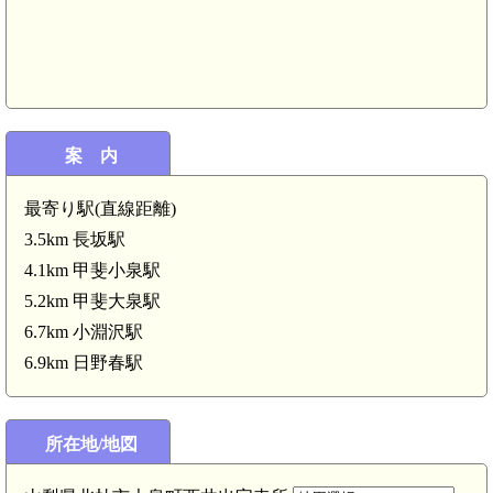
甲斐大泉
案 内
最寄り駅(直線距離)
3.5km 長坂駅
4.1km 甲斐小泉駅
5.2km 甲斐大泉駅
6.7km 小淵沢駅
6.9km 日野春駅
所在地/地図