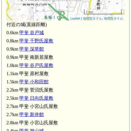
甲斐
1 km
Leaflet
|
地理院タイル
,
地理院タイル
付近の城(直線距離)
0.6km
甲斐 谷戸城
0.8km
甲斐 千野氏屋敷
甲斐 小宮山氏屋敷(2.
甲斐 小宮山氏屋敷(2.8
0.9km
甲斐 深草館
0.9km 甲斐 南新居屋敷
1.0km
甲斐 谷戸氏屋敷
1.1km 甲斐 原村屋敷
1.5km
甲斐 小和田館
2.2km 甲斐 菅沼氏屋敷
2.5km
甲斐 日向氏屋敷
2.7km 甲斐 小宮山氏屋敷
甲斐 長閑屋敷(4.4km)
2.7km
甲斐 新井館
2.8km 甲斐 小宮山氏屋敷
3.4km
甲斐 旭山城