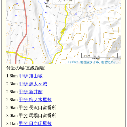
1 km
Leaflet
|
地理院タイル
,
地理院タイル
付近の城(直線距離)
1.6km
甲斐 旭山城
敷(2.8km)
2.3km
甲斐 源太ヶ城
2.8km
甲斐 新井館
敷(3.2km)
2.8km
甲斐 梅ノ木屋敷
2.9km 甲斐 長沢口留番所
3.0km 甲斐 馬場口留番所
.7km)
3.1km
甲斐 日向氏屋敷