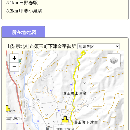
8.1km 日野春駅
8.3km 甲斐小泉駅
所在地/地図
長沢口留番所(2.9km)
甲斐 源太ヶ城(2.3km)
山梨県北杜市須玉町下津金字御所
+
−
旭山城(1.6km)
甲斐 古宮城