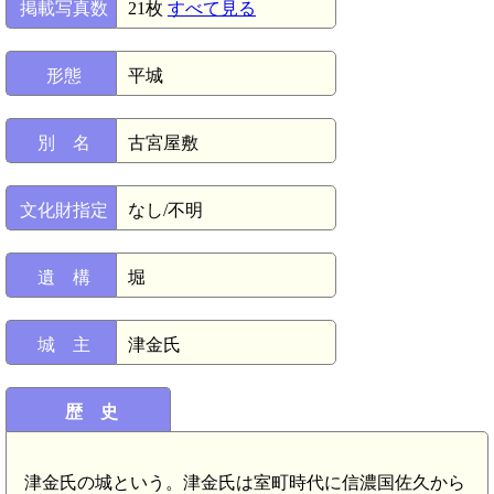
掲載写真数
21枚
すべて見る
形態
平城
別 名
古宮屋敷
文化財指定
なし/不明
遺 構
堀
城 主
津金氏
歴 史
津金氏の城という。津金氏は室町時代に信濃国佐久から