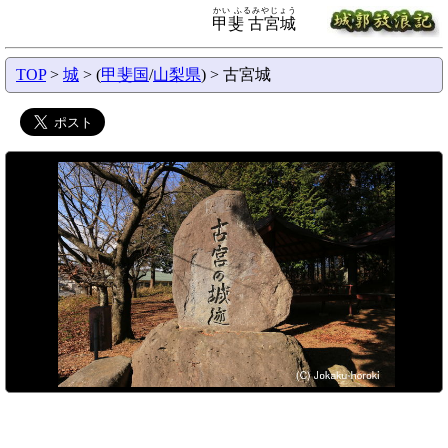
かい ふるみやじょう
甲斐 古宮城
TOP
>
城
> (
甲斐国
/
山梨県
) > 古宮城