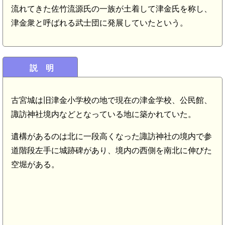
流れてきた佐竹流源氏の一族が土着して津金氏を称し、
津金衆と呼ばれる武士団に発展していたという。
説 明
古宮城は旧津金小学校の地で現在の津金学校、公民館、
諏訪神社境内などとなっている地に築かれていた。
遺構があるのは北に一段高くなった諏訪神社の境内で参
道階段左手に城跡碑があり、境内の西側を南北に伸びた
空堀がある。
清里駅(7.6km)