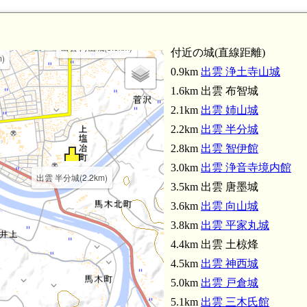
電鉄出雲市駅(3.6km)
出雲市駅(3.6km)
出雲 平家丸城(3.8km)
出雲 向山城(3.6km)
付近の城(直線距離)
)
0.9km
出雲 浄土寺山城
1.6km 出雲 布智城
2.1km
出雲 姉山城
2.2km
出雲 半分城
2.8km
出雲 智伊館
3.0km
出雲 浄音寺境内館
出雲 半分城(2.2km)
3.5km 出雲 唐墨城
3.6km
出雲 向山城
3.8km
出雲 平家丸城
4.4km 出雲 土椋烽
4.5km
出雲 神西城
5.0km
出雲 戸倉城
5.1km
出雲 三木氏館
出雲 唐墨城(3.5km)