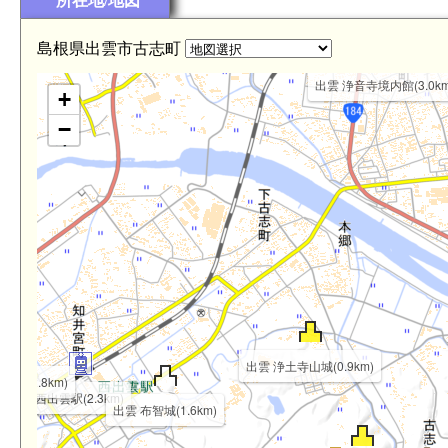
所在地/地図
島根県出雲市古志町
出雲 浄音寺境内館(3.0km
+
−
出雲 浄土寺山城(0.9km)
伊館(2.8km)
西出雲駅(2.3km)
出雲 布智城(1.6km)