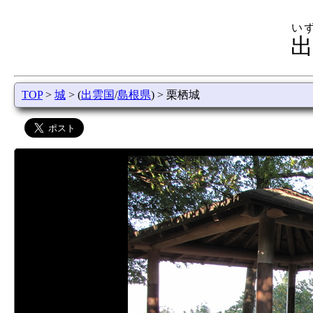
い
出
TOP
>
城
> (
出雲国
/
島根県
) > 栗栖城