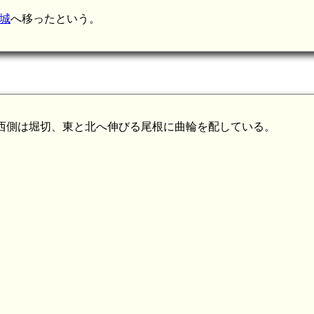
城
へ移ったという。
西側は堀切、東と北へ伸びる尾根に曲輪を配している。
小早川正平墓所
出雲 鳶ヶ巣城(9.2km)