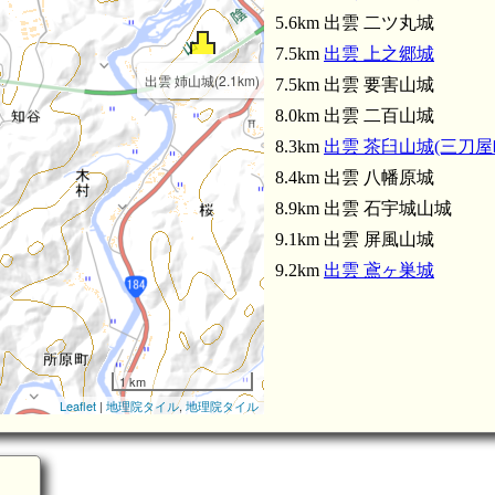
5.6km 出雲 二ツ丸城
7.5km
出雲 上之郷城
出雲 姉山城(2.1km)
7.5km 出雲 要害山城
8.0km 出雲 二百山城
8.3km
出雲 茶臼山城(三刀屋
8.4km 出雲 八幡原城
8.9km 出雲 石宇城山城
9.1km 出雲 屏風山城
9.2km
出雲 鳶ヶ巣城
1 km
Leaflet
|
地理院タイル
,
地理院タイル
出雲 土椋烽(4.4km)