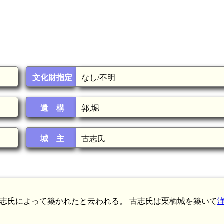
文化財指定
なし/不明
遺 構
郭,堀
城 主
古志氏
)に古志氏によって築かれたと云われる。 古志氏は栗栖城を築いて