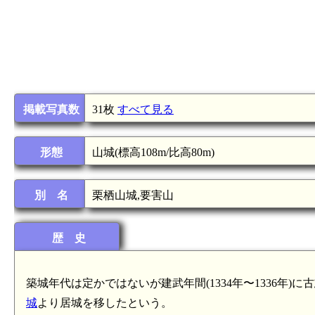
掲載写真数
31枚
すべて見る
形態
山城(標高108m/比高80m)
別 名
栗栖山城,要害山
歴 史
築城年代は定かではないが建武年間(1334年〜1336年
城
より居城を移したという。