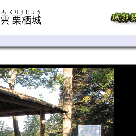
ずも くりすじょう
雲 栗栖城