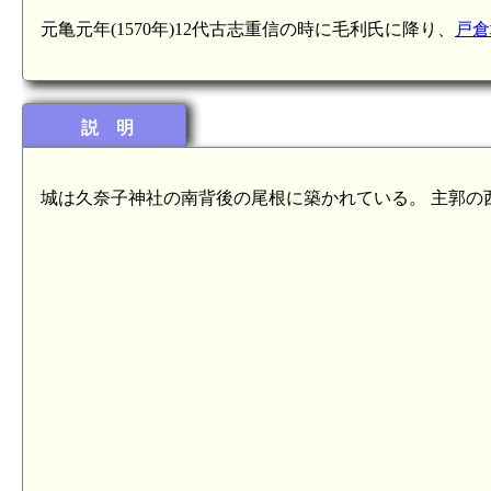
元亀元年(1570年)12代古志重信の時に毛利氏に降り、
戸倉
説 明
城は久奈子神社の南背後の尾根に築かれている。 主郭の