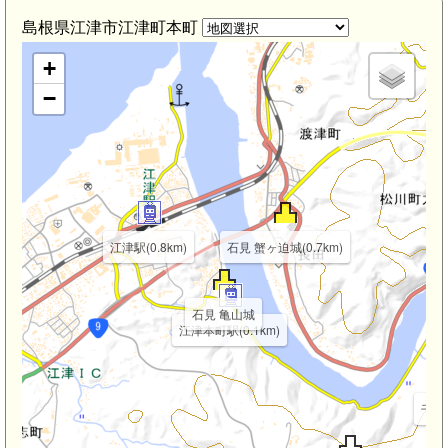
島根県江津市江津町本町
+
−
江津駅(0.8km)
石見 蟹ヶ迫城(0.7km)
石見 亀山城
江津本町駅(0.1km)
千金駅