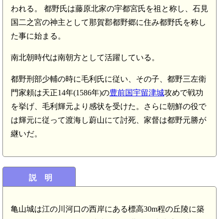
われる。 都野氏は藤原北家の宇都宮氏を祖と称し、石見
国二之宮の神主として那賀郡都野郷に住み都野氏を称し
た事に始まる。
南北朝時代は南朝方として活躍している。
都野刑部少輔の時に毛利氏に従い、その子、都野三左衛
門家頼は天正14年(1586年)の
豊前国宇留津城
攻めで戦功
を挙げ、毛利輝元より感状を受けた。さらに朝鮮の役で
は輝元に従って渡海し蔚山にて討死、家督は都野元勝が
継いだ。
説 明
亀山城は江の川河口の西岸にある標高30m程の丘陵に築