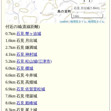
石見 月出城(1.6km)
1 km
Leaflet
|
地理院タイル
,
地理院タイル
付近の城(直線距離)
0.7km
石見 蟹ヶ迫城
1.6km 石見 月出城
2.7km 石見 鎌満城
4.1km
石見 神村城
5.2km
石見 松山城(江津市)
6.0km
石見 櫃城
6.6km 石見 今井城
6.9km 石見 高畑城
城(4.1km)
6.9km
石見 佐賀里松城
7.8km 石見 埋築城
8.0km
石見 殿峰城
8.3km 石見 尾上城