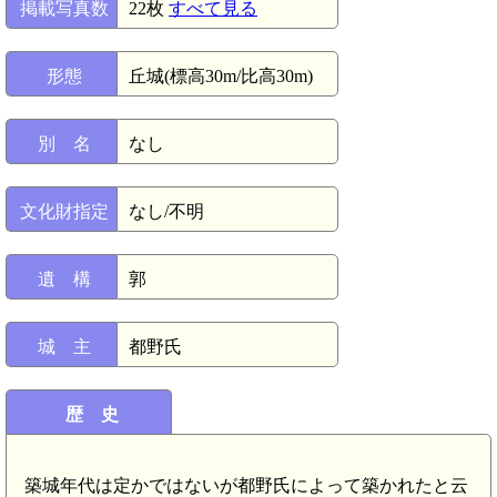
掲載写真数
22枚
すべて見る
形態
丘城(標高30m/比高30m)
別 名
なし
文化財指定
なし/不明
遺 構
郭
城 主
都野氏
歴 史
築城年代は定かではないが都野氏によって築かれたと云