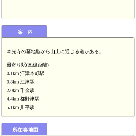
案 内
本光寺の墓地脇から山上に通じる道がある。
最寄り駅(直線距離)
0.1km 江津本町駅
0.8km 江津駅
2.0km 千金駅
4.4km 都野津駅
5.1km 川平駅
石見 鎌満城(2.7km)
所在地/地図