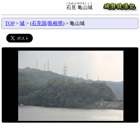
いわみ かめやまじょう
石見 亀山城
TOP
>
城
> (
石見国
/
島根県
) > 亀山城