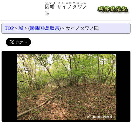
いなば さいのたわのじん
因幡 サイノタワノ
陣
TOP
>
城
> (
因幡国
/
鳥取県
) > サイノタワノ陣