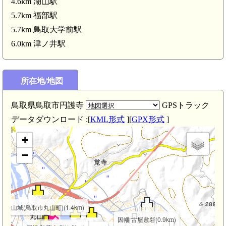
4.6km 湖山駅
5.7km 福部駅
5.7km 鳥取大学前駅
6.0km 津ノ井駅
所在地/地図
鳥取県鳥取市円護寺
GPSトラック
データダウンロード :[
KML形式
][
GPX形式
]
+
−
幡 丸山城(鳥取市丸山町)(1.4km)
因幡 古屋敷砦(0.9km)