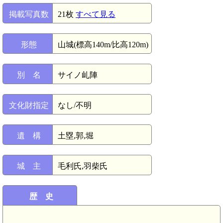
掲載写真数
21枚
すべて見る
形態
山城(標高140m/比高120m)
別 名
サイノ乢陣
文化財指定
なし/不明
遺 構
土塁,郭,堀
城 主
毛利氏,羽柴氏
歴 史