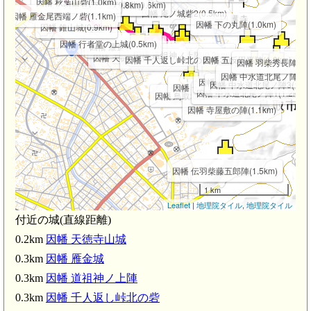
因幡 秋葉山砦(1.0km)
因幡 山守ノ砦(0.8km)
因幡 山守東砦(0.6km)
因幡 庵ノ城砦2(0.5km)
因幡 雁金尾西端ノ砦(1.1km)
因幡 下の丸陣(1.0km)
因幡 錐山城(0.9km)
因幡 行者堂の上城(0.5km)
因幡 雁金城(0.3km)
因幡 サイノタワノ陣
因幡 道祖神ノ上陣(0.3km)
因幡 天徳寺山城(0.2km)
因幡 千人返し峠北の砦(0.3km)
因幡 五反田平陣(1.0km)
因幡 羽柴秀長陣(1.4
因幡 中水道北尾ノ陣4(1.
因幡 中水道北尾ノ陣2(1.2km)
因幡 中水道北尾ノ陣3(1.3k
因幡 十神砦(0.7km)
因幡 中水道北尾ノ陣1(1.2km)
因幡 鳥取城(0.6km)
因幡 寺屋敷の陣(1.1km)
因幡 伝羽柴藤五郎陣(1.5km)
1 km
Leaflet
|
地理院タイル
,
地理院タイル
付近の城(直線距離)
0.2km
因幡 天徳寺山城
鳥取駅(2.5km)
0.3km
因幡 雁金城
0.3km
因幡 道祖神ノ上陣
0.3km
因幡 千人返し峠北の砦