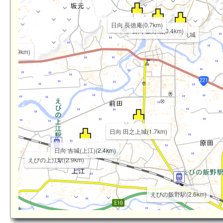
日向 長徳庵(0.7km)
日向 飯野城(0.4km)
日向 金丸城
城(2.9km)
日向 田之上城(1.7km)
日向 古城(上江)(2.4km)
えびの上江駅(2.9km)
えびの飯野駅(2.6km)