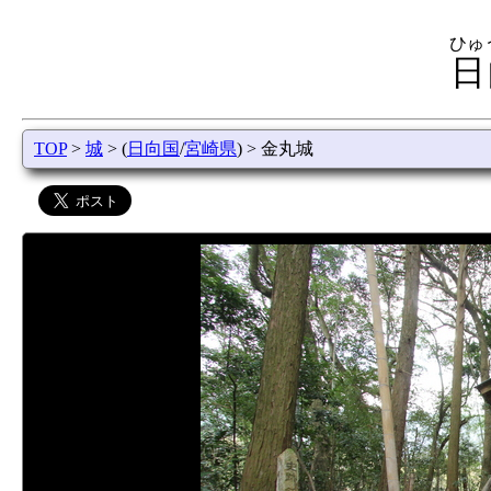
ひゅ
日
TOP
>
城
> (
日向国
/
宮崎県
) > 金丸城