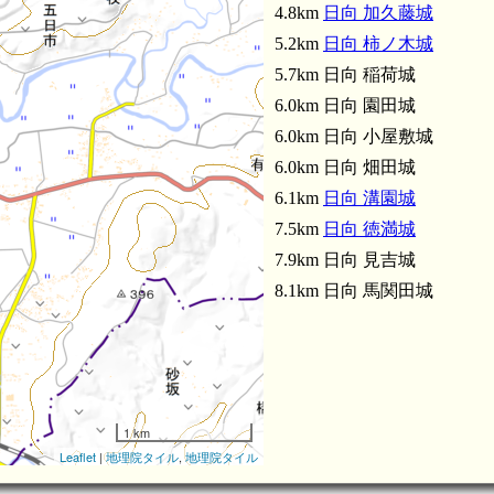
4.8km
日向 加久藤城
5.2km
日向 柿ノ木城
5.7km 日向 稲荷城
6.0km 日向 園田城
6.0km 日向 小屋敷城
6.0km 日向 畑田城
6.1km
日向 溝園城
7.5km
日向 徳満城
7.9km 日向 見吉城
8.1km 日向 馬関田城
1 km
Leaflet
|
地理院タイル
,
地理院タイル