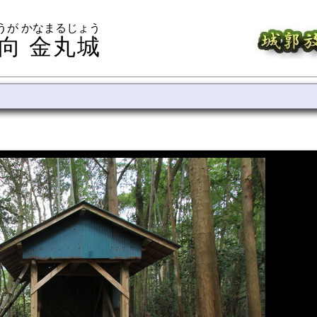
うが かなまるじょう
向 金丸城