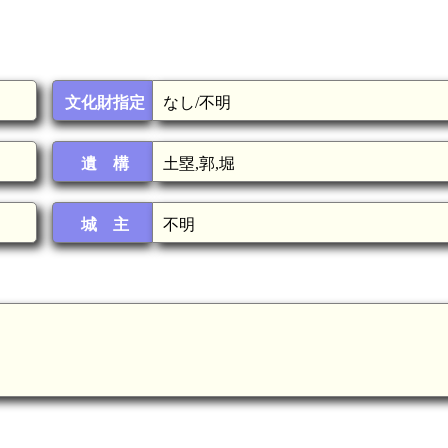
文化財指定
なし/不明
遺 構
土塁,郭,堀
城 主
不明