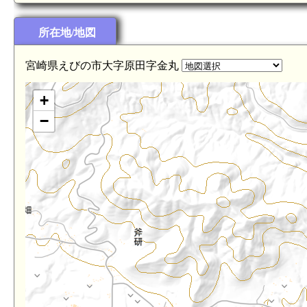
所在地/地図
宮崎県えびの市大字原田字金丸
+
−