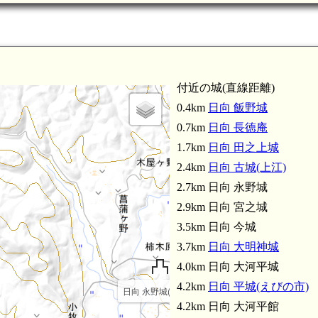
付近の城(直線距離)
0.4km
日向 飯野城
0.7km
日向 長徳庵
1.7km
日向 田之上城
2.4km
日向 古城(上江)
2.7km 日向 永野城
2.9km 日向 宮之城
3.5km 日向 今城
3.7km
日向 大明神城
日向 今城(3.5km)
日向 大河平城(4.0km)
4.0km 日向 大河平城
日向 大河平館(4.
4.2km
日向 平城(えびの市)
日向 永野城(2.7km)
4.2km 日向 大河平館