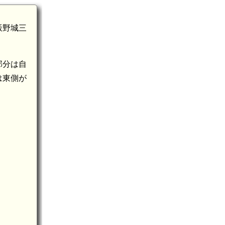
飯野城三
部分は自
は東側が