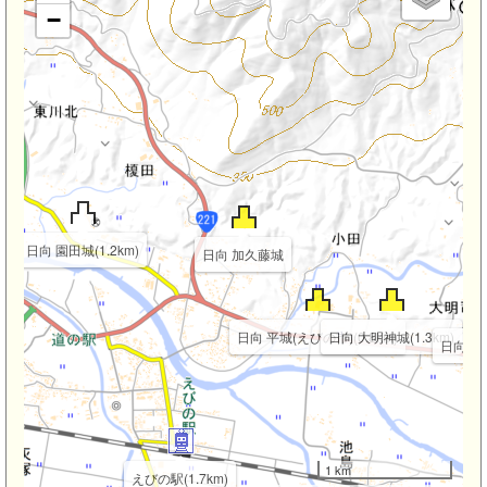
−
日向 園田城(1.2km)
日向 加久藤城
日向 平城(えびの市)(0.8km)
日向 大明神城(1.3km)
日向 宮之
1 km
えびの駅(1.7km)