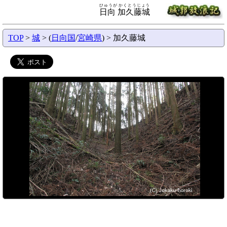
ひゅうが かくとうじょう
日向 加久藤城
TOP
>
城
> (
日向国
/
宮崎県
) > 加久藤城