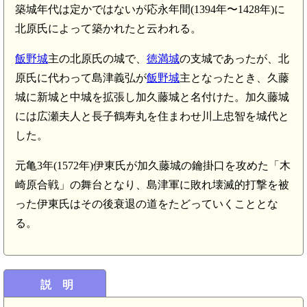
築城年代は定かではないが応永年間(1394年〜1428年)に
北原氏によって築かれたと云われる。
飯野城
主の北原氏の城で、
徳満城
の支城であったが、北
原氏に代わって島津義弘が
飯野城
主となったとき、久藤
城に新城と中城を拡張し加久藤城と名付けた。加久藤城
には広瀬夫人と長子鶴寿丸を住まわせ川上忠智を城代と
した。
元亀3年(1572年)伊東氏が加久藤城の鑰掛口を攻めた「木
崎原合戦」の舞台となり、島津軍に敗れ壊滅的打撃を被
った伊東氏はその後衰退の道をたどっていくこととな
る。
説 明