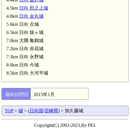
4.5km
日向 田之上城
4.8km
日向 金丸城
5.6km 日向 古城
6.5km 日向 猿ヶ城
7.0km 大隅 亀鶴城
7.2km 日向 赤花城
7.3km 日向 永野城
8.0km 日向 今城
8.5km 日向 大河平城
最終訪問日
2015年1月
TOP
>
城
> (
日向国
/
宮崎県
) > 加久藤城
Copyright(C) 2003-2023,By PEI.