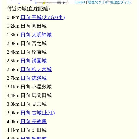
Leaflet
|
地理院タイル
,
地理院タイル
付近の城(直線距離)
0.8km
日向 平城(えびの市)
日向 溝園城(2.5km)
日向 稲荷城(2.4km)
1.2km 日向 園田城
日向 柿ノ木城(2.6km)
1.3km
日向 大明神城
2.0km 日向 宮之城
日向 小屋敷城(3.1km)
2.4km 日向 稲荷城
2.5km
日向 溝園城
2.6km
日向 柿ノ木城
2.7km
日向 徳満城
3.1km 日向 小屋敷城
日向 畑田城(4.1km)
3.4km 日向 馬関田城
3.8km 日向 見吉城
3.9km
日向 古城(上江)
4.0km
日向 長徳庵
4.1km 日向 畑田城
4.4km
日向 飯野城