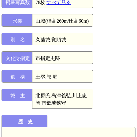
掲載写真数
78枚
すべて見る
形態
山城(標高260m/比高60m)
別 名
久藤城,覚頭城
文化財指定
市指定史跡
遺 構
土塁,郭,堀
城 主
北原氏,島津義弘,川上忠
智,南郷若狭守
歴 史