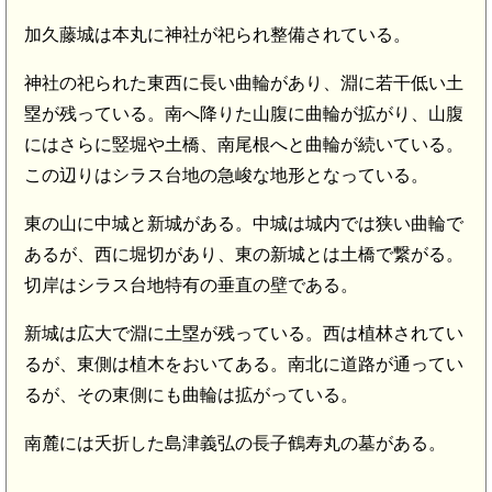
加久藤城は本丸に神社が祀られ整備されている。
神社の祀られた東西に長い曲輪があり、淵に若干低い土
塁が残っている。南へ降りた山腹に曲輪が拡がり、山腹
にはさらに竪堀や土橋、南尾根へと曲輪が続いている。
この辺りはシラス台地の急峻な地形となっている。
東の山に中城と新城がある。中城は城内では狭い曲輪で
あるが、西に堀切があり、東の新城とは土橋で繋がる。
切岸はシラス台地特有の垂直の壁である。
新城は広大で淵に土塁が残っている。西は植林されてい
るが、東側は植木をおいてある。南北に道路が通ってい
るが、その東側にも曲輪は拡がっている。
南麓には夭折した島津義弘の長子鶴寿丸の墓がある。