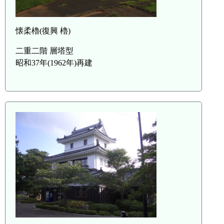
懐柔櫓(復興 櫓)
二重二階 層塔型
昭和37年(1962年)再建