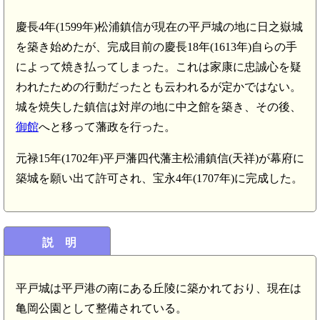
慶長4年(1599年)松浦鎮信が現在の平戸城の地に日之嶽城
を築き始めたが、完成目前の慶長18年(1613年)自らの手
によって焼き払ってしまった。これは家康に忠誠心を疑
われたための行動だったとも云われるが定かではない。
城を焼失した鎮信は対岸の地に中之館を築き、その後、
御館
へと移って藩政を行った。
元禄15年(1702年)平戸藩四代藩主松浦鎮信(天祥)が幕府に
築城を願い出て許可され、宝永4年(1707年)に完成した。
説 明
平戸城は平戸港の南にある丘陵に築かれており、現在は
亀岡公園として整備されている。