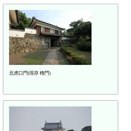
北虎口門(現存 櫓門)