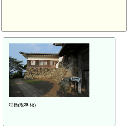
狸櫓(現存 櫓)