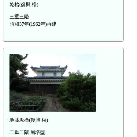
乾櫓(復興 櫓)
三重三階
昭和37年(1962年)再建
地蔵坂櫓(復興 櫓)
二重二階 層塔型