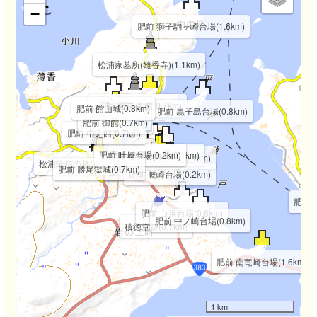
−
肥前 獅子駒ヶ崎台場(1.6km)
松浦家墓所(雄香寺)(1.1km)
三浦按針の墓(0.7km)
肥前 古館(0.7km)
肥前 館山城(0.8km)
肥前 黒子島台場(0.8km)
肥前 御館(0.7km)
肥前 中之館(0.7km)
肥前 叶崎台場(0.2km)
肥前 築屋敷台場(0.1km)
肥前 稲荷崎台場(0.1km)
松浦隆信の墓(正宗寺)(0.7km)
肥前 平戸城
肥前 勝尾獄城(0.7km)
肥前 厩崎台場(0.2km)
肥前 陣
肥前 白浜台場(0.6km)
肥前 中ノ崎台場(0.8km)
積徳堂跡(0.7km)
肥前 南竜崎台場(1.6km)
1 km