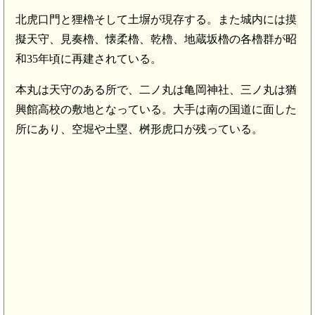
北虎口門と狸櫓そして土塀が現存する。また城内には摸
擬天守、見奏櫓、懐柔櫓、乾櫓、地蔵坂櫓の各櫓群が昭
和35年頃に再建されている。
本丸は天守のある所で、二ノ丸は亀岡神社、三ノ丸は猶
興館高校の敷地となっている。大手は南の国道に面した
所にあり、空堀や土塁、桝形虎口が残っている。