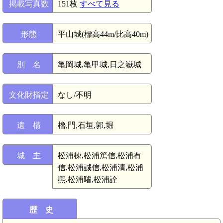
掲載写真数
151枚
すべて見る
形態
平山城(標高44m/比高40m)
別 名
亀岡城,亀甲城,日之嶽城
文化財指定
なし/不明
遺 構
櫓,門,石垣,郭,堀
城 主
松浦棟,松浦篤信,松浦有
信,松浦誠信,松浦清,松浦
熈,松浦曜,松浦詮
歴 史