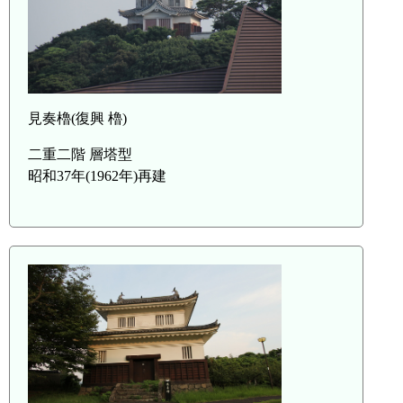
見奏櫓(復興 櫓)
二重二階 層塔型
昭和37年(1962年)再建