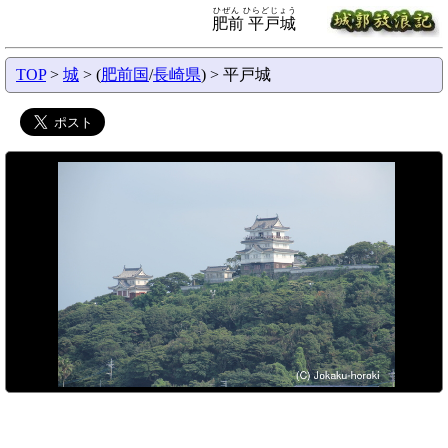
ひぜん ひらどじょう
肥前 平戸城
TOP
>
城
> (
肥前国
/
長崎県
) > 平戸城