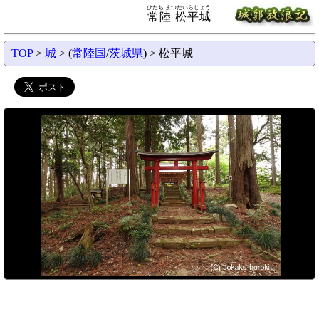
ひたち まつだいらじょう
常陸 松平城
TOP
>
城
> (
常陸国
/
茨城県
) > 松平城