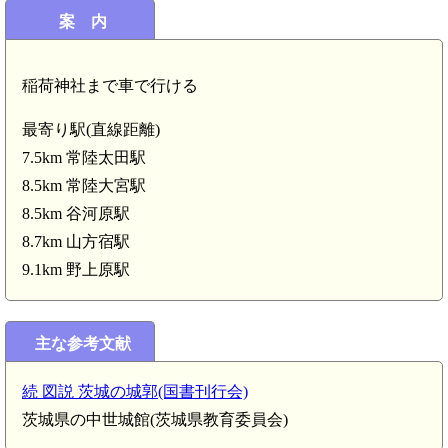
案 内
稲荷神社まで車で行ける
最寄り駅(直線距離)
7.5km 常陸太田駅
8.5km 常陸大宮駅
常陸 曽目城(4.9km)
8.5km 谷河原駅
8.7km 山方宿駅
9.1km 野上原駅
陸 西染城(4.3km)
主な参考文献
常陸 町田城(3.4km)
続 図説 茨城の城郭(国書刊行会)
茨城県の中世城館(茨城県教育委員会)