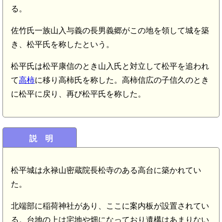
る。
佐竹氏一族山入与義の長男義郷がこの地を領して城を築
き、松平氏を称したという。
松平氏は松平康信のとき山入氏と対立して松平を追われ
て
高柿
に移り高柿氏を称した。高柿信広の子信久のとき
に松平に戻り、再び松平氏を称した。
説 明
松平城は永禄山密蔵院長松寺のある高台に築かれてい
た。
北端部に稲荷神社があり、ここに案内板が設置されてい
る。台地の上は宅地や畑になっており遺構はあまりない