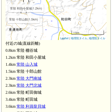
常陸 和田小屋城(1.2km)
常
常陸 十郎山館(1.5km)
1 km
Leaflet
|
地理院タイル
,
地理院タイル
付近の城(直線距離)
0.8km 常陸 棚谷城
1.2km 常陸 和田小屋城
1.4km
常陸 山入城
1.5km 常陸 十郎山館
2.3km
常陸 大門南城
2.3km
常陸 大門北城
2.6km 常陸 町田御城
3.4km 常陸 町田城
3.6km
常陸 利員龍貝城