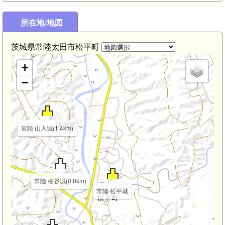
常陸 町田御城(2.6km)
所在地/地図
茨城県常陸太田市松平町
+
−
常陸 山入城(1.4km)
常陸 棚谷城(0.8km)
常陸 松平城