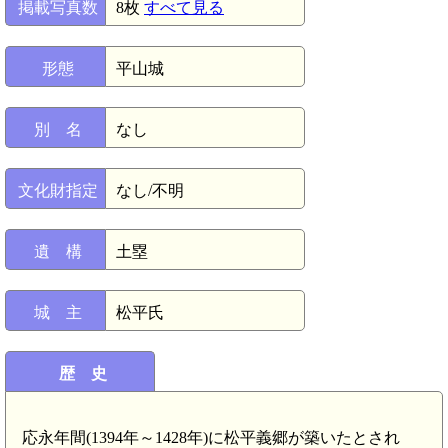
掲載写真数
8枚
すべて見る
形態
平山城
別 名
なし
文化財指定
なし/不明
遺 構
土塁
城 主
松平氏
歴 史
応永年間(1394年～1428年)に松平義郷が築いたとされ