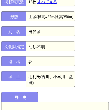
掲載写真数
13枚
すべて見る
形態
山城(標高437m/比高350m)
別 名
田代城
文化財指定
なし/不明
遺 構
郭
城 主
毛利氏(吉川、小早川、益
田)
歴 史