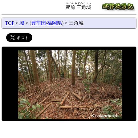
ぶぜん みすみじょう
豊前 三角城
TOP
>
城
> (
豊前国
/
福岡県
) > 三角城