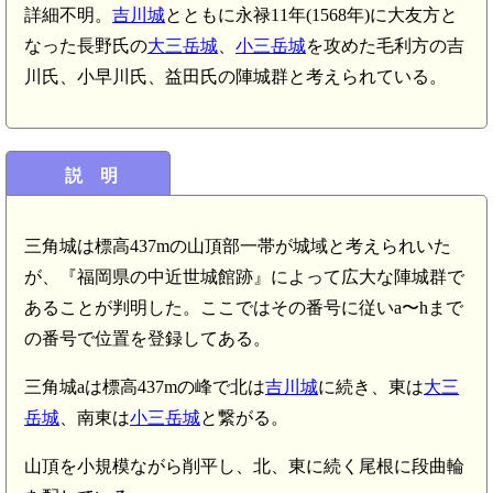
詳細不明。
吉川城
とともに永禄11年(1568年)に大友方と
なった長野氏の
大三岳城
、
小三岳城
を攻めた毛利方の吉
川氏、小早川氏、益田氏の陣城群と考えられている。
説 明
三角城は標高437mの山頂部一帯が城域と考えられいた
が、『福岡県の中近世城館跡』によって広大な陣城群で
あることが判明した。ここではその番号に従いa〜hまで
の番号で位置を登録してある。
三角城aは標高437mの峰で北は
吉川城
に続き、東は
大三
岳城
、南東は
小三岳城
と繋がる。
山頂を小規模ながら削平し、北、東に続く尾根に段曲輪