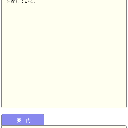
を配している。
スペースワールド駅(5.6km)
八幡駅(5.5km)
案 内