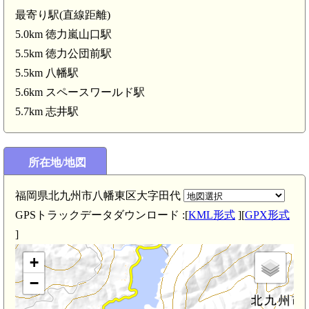
最寄り駅(直線距離)
5.0km 徳力嵐山口駅
5.5km 徳力公団前駅
5.5km 八幡駅
5.6km スペースワールド駅
5.7km 志井駅
所在地/地図
筑前 多良倉城(3.0km)
福岡県北九州市八幡東区大字田代
GPSトラックデータダウンロード :[
KML形式
][
GPX形式
]
+
−