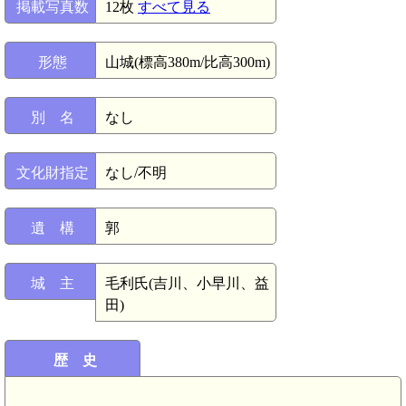
掲載写真数
12枚
すべて見る
形態
山城(標高380m/比高300m)
別 名
なし
文化財指定
なし/不明
遺 構
郭
城 主
毛利氏(吉川、小早川、益
田)
歴 史