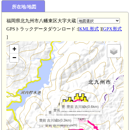
所在地/地図
福岡県北九州市八幡東区大字大蔵
GPSトラックデータダウンロード :[
KML形式
][
GPX形式
良倉城(2.9km)
]
+
−
豊前 吉川城j(0.5km)
豊前 吉川城k(0.6km)
豊前 吉川城h(0.3km)
豊前 吉川城l(0.6km)
豊前 吉川城f(0.2km)
豊前 吉川城i(0.3km)
豊前 吉川城(0.2km)
豊前 吉川城g(0.1km)
豊前 吉川城b(0.3km)
豊前 吉川城e
豊前 吉川城c(0.2km)
豊前 吉川城d(0.2km)