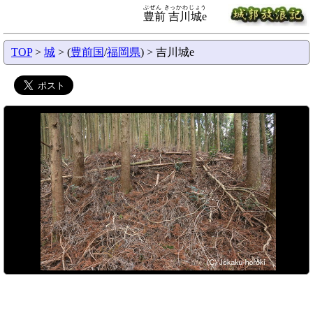
ぶぜん きっかわじょう
豊前 吉川城e
TOP
>
城
> (
豊前国
/
福岡県
) > 吉川城e