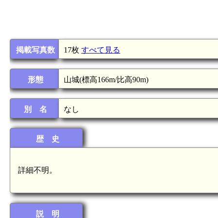
掲載写真数
17枚
すべて見る
形態
山城(標高166m/比高90m)
別 名
なし
歴 史
詳細不明。
説 明