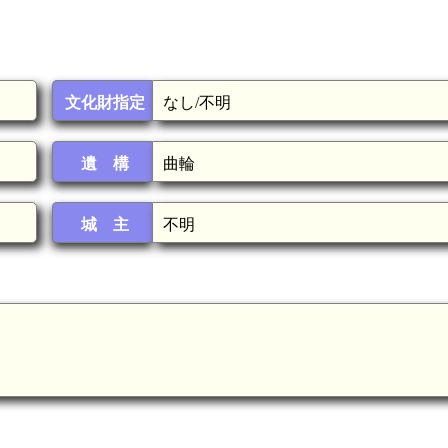
文化財指定
なし/不明
遺 構
曲輪
城 主
不明