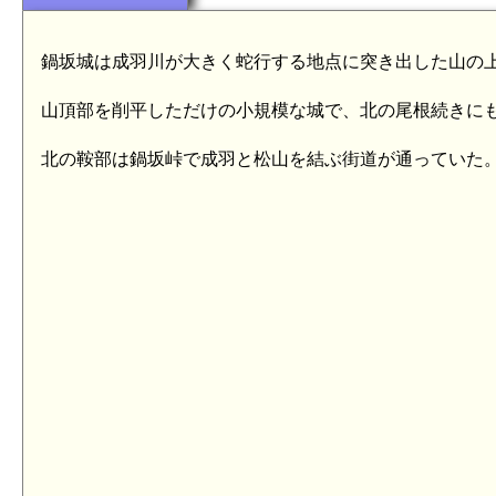
鍋坂城は成羽川が大きく蛇行する地点に突き出した山の
山頂部を削平しただけの小規模な城で、北の尾根続きに
北の鞍部は鍋坂峠で成羽と松山を結ぶ街道が通っていた