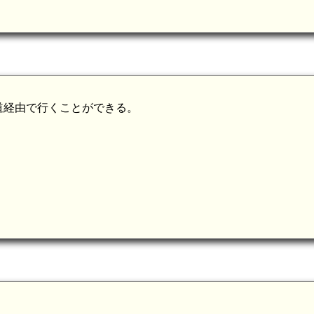
備中川面駅(8.2km)
備中 鳴戸城(7.5
道経由で行くことができる。
備中 秋町城(5.9km)