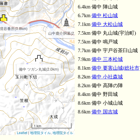
6.4km 備中 陣山城
6.7km
備中 松山城
7.1km
備中 大松山城
境谷番所(0.8km)
山中鹿介の墓(3.8km
山中鹿介胴墓(2.3km)
7.5km 備中 丸山城(宇治町)
7.5km 備中 鳴戸城
7.7km 備中 宇戸谷茶臼山城
7.9km
備中 三本松城
8.1km
備中 要害山城(総社市
備中 ツガン丸城(2.0km)
8.2km
備中 小社森城
8.2km 備中 高陣の陣
8.4km 備中 野田城
8.6km 備中 小城山城
8.6km
備中 国吉城
1 km
Leaflet
|
地理院タイル
,
地理院タイル
備中 玉の城山城(4.