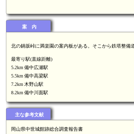
案 内
北の鍋坂峠に満楽園の案内板がある。そこから鉄塔整備
最寄り駅(直線距離)
5.2km 備中広瀬駅
5.5km 備中高梁駅
7.2km 木野山駅
8.2km 備中川面駅
主な参考文献
備中 馬之城(4.4km)
岡山県中世城館跡総合調査報告書