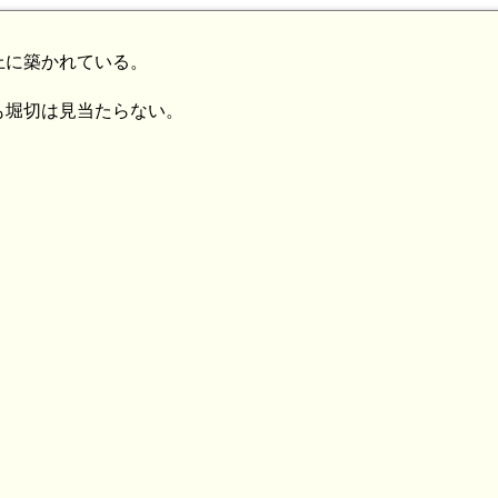
上に築かれている。
も堀切は見当たらない。
。