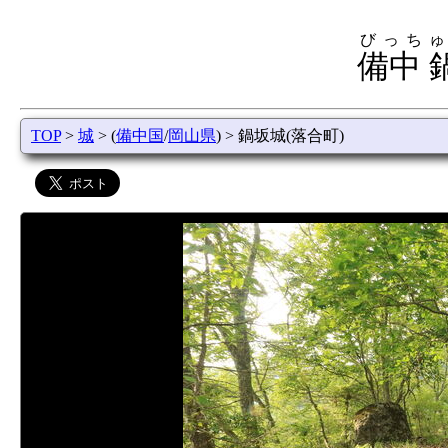
びっちゅ
備中 
TOP
>
城
> (
備中国
/
岡山県
) > 鍋坂城(落合町)