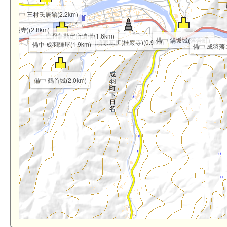
備中 三村氏居館(2.2km)
源樹寺)(2.8km)
成羽藩勘定所遺構(1.6km)
備中 鍋坂城(落合町)
山崎家墓所(桂巖寺)(0.9km)
備中 成羽陣屋(1.9km)
備中 成羽藩 
備中 鶴首城(2.0km)