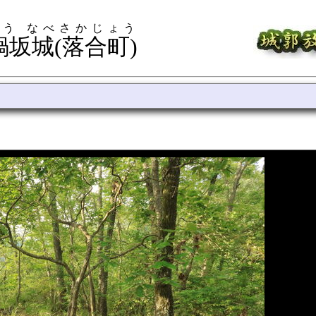
う なべさかじょう
鍋坂城(落合町)