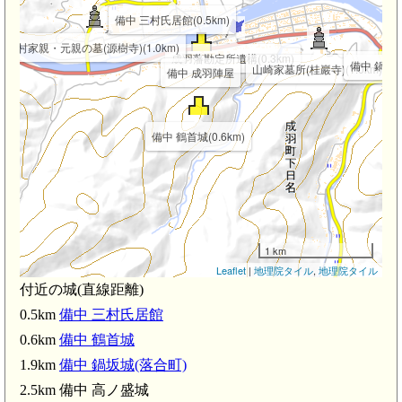
備中 三村氏居館(0.5km)
三村家親・元親の墓(源樹寺)(1.0km)
成羽藩勘定所遺構(0.3km)
備中 鍋坂城(
山崎家墓所(桂巖寺)(1.0km)
備中 成羽陣屋
備中 鶴首城(0.6km)
1 km
Leaflet
|
地理院タイル
,
地理院タイル
付近の城(直線距離)
0.5km
備中 三村氏居館
0.6km
備中 鶴首城
1.9km
備中 鍋坂城(落合町)
2.5km 備中 高ノ盛城