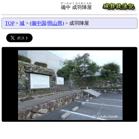
びっちゅう なりわじんや
備中 成羽陣屋
TOP
>
城
> (
備中国
/
岡山県
) > 成羽陣屋