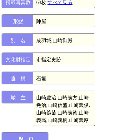
掲載写真数
63枚
すべて見る
形態
陣屋
別 名
成羽城,山崎御殿
文化財指定
市指定史跡
遺 構
石垣
城 主
山崎豊治,山崎義方,山崎
尭治,山崎信盛,山崎義俊,
山崎義苗,山崎義徳,山崎
義高,山崎義柄,山崎義厚
歴 史