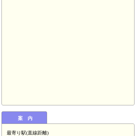
中 陣山城(5.8km)
案 内
備中 馬之城(4.4km)
最寄り駅(直線距離)