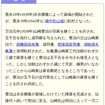
寛永16年(1639年)水谷勝隆によって築城が開始された
が、寛永19年(1642年)に
備中松山城
に転封となった。
万治元年(1658年)山崎豊治が宗家を継ぐことを許され、
五千石を知行し成羽郷を与えられた。豊治の父は山崎家
治で、
因幡国若桜藩
、成羽藩、
肥後国富岡藩
、
讃岐国丸
亀藩
と加増転封された。丸亀藩山崎家三代治頼がわずか
三歳で家督を継ぐと豊治は五千石を分与され後見人とな
った。しかし治頼はわずか八歳にて夭折、嫡男がいなか
ったことから山崎家は家名断絶となるところであった
が、豊治が五千石の交代寄合として山崎家の家督を継ぐ
ことを許され存続した。
豊治は水谷勝隆が築城しかけていた陣屋を完成させ、以
後代々続いて明治に至る。山崎氏は明治に入って一万二