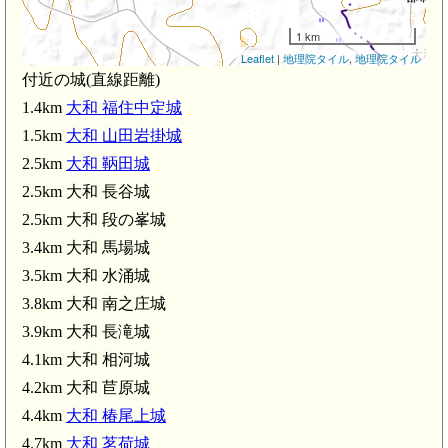
1 km
大和 鞆
Leaflet
|
地理院タイル
,
地理院タイル
付近の城(直線距離)
1.4km
大和 福住中定城
1.5km
大和 山田岩掛城
2.5km
大和 鞆田城
2.5km 大和 長谷城
2.5km 大和 段の峯城
3.4km 大和 馬場城
3.5km 大和 水涌城
3.8km 大和 南之庄城
3.9km 大和 長滝城
4.1km 大和 相河城
4.2km 大和 苣原城
4.4km
大和 椿尾上城
4.7km
大和 茗荷城