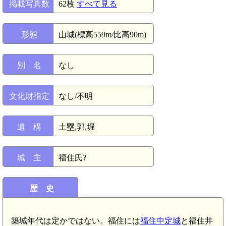
掲載写真数
62枚
すべて見る
形態
山城(標高559m/比高90m)
別 名
なし
文化財指定
なし/不明
遺 構
土塁,郭,堀
城 主
福住氏?
歴 史
築城年代は定かではない。福住には
福住中定城
と福住井