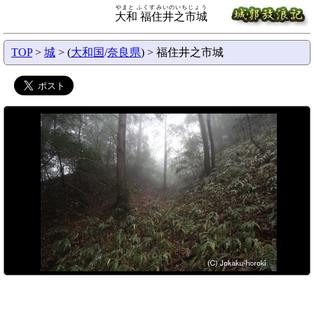
やまと ふくすみいのいちじょう
大和 福住井之市城
TOP
>
城
> (
大和国
/
奈良県
) > 福住井之市城