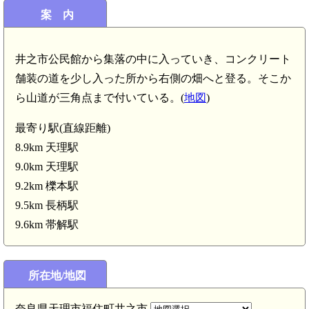
案 内
井之市公民館から集落の中に入っていき、コンクリート
大和 別所城(5.1km)
舗装の道を少し入った所から右側の畑へと登る。そこか
ら山道が三角点まで付いている。(
地図
)
荷城(4.7km)
最寄り駅(直線距離)
8.9km 天理駅
9.0km 天理駅
9.2km 櫟本駅
9.5km 長柄駅
9.6km 帯解駅
所在地/地図
大和 段の峯城(2.5km)
奈良県天理市福住町井之市