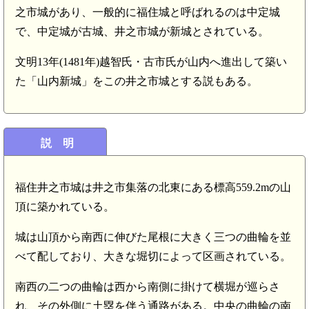
之市城があり、一般的に福住城と呼ばれるのは中定城
で、中定城が古城、井之市城が新城とされている。
文明13年(1481年)越智氏・古市氏が山内へ進出して築い
た「山内新城」をこの井之市城とする説もある。
説 明
福住井之市城は井之市集落の北東にある標高559.2mの山
頂に築かれている。
城は山頂から南西に伸びた尾根に大きく三つの曲輪を並
べて配しており、大きな堀切によって区画されている。
南西の二つの曲輪は西から南側に掛けて横堀が巡らさ
れ、その外側に土塁を伴う通路がある。中央の曲輪の南