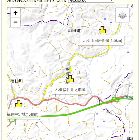
大和 長谷城(2.5km)
+
−
大和 山田岩掛城(1.5km)
大和 福住井之市城
大和 福住中定城(1.4km)