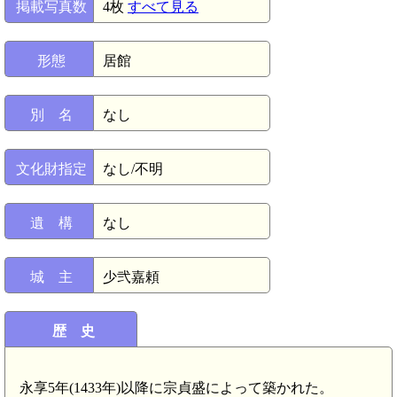
掲載写真数
4枚
すべて見る
形態
居館
別 名
なし
文化財指定
なし/不明
遺 構
なし
城 主
少弐嘉頼
歴 史
永享5年(1433年)以降に宗貞盛によって築かれた。