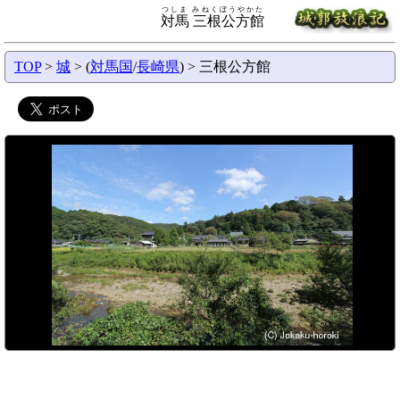
つしま みねくぼうやかた
対馬 三根公方館
TOP
>
城
> (
対馬国
/
長崎県
) > 三根公方館