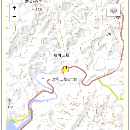
+
−
対馬 三根公方館