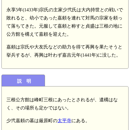
永享5年(1433年)宗氏の主家少弐氏は大内持世との戦いで
敗れると、幼小であった嘉頼を連れて対馬の宗家を頼っ
て落ちてきた。元服して嘉頼と称すと貞盛は三根の地に
公方館を構えて嘉頼を迎えた。
嘉頼は宗氏や大友氏などの助力を得て再興を果たそうと
挙兵するが、再興は叶わず嘉吉元年(1441年)に没した。
説 明
三根公方館は峰町三根にあったとされるが、遺構はな
く、その場所も定かではない。
少弐嘉頼の墓は厳原町の
太平寺
にある。