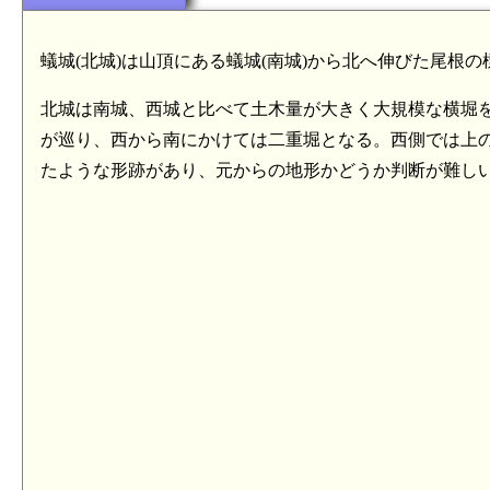
蟻城(北城)は山頂にある蟻城(南城)から北へ伸びた尾根の
北城は南城、西城と比べて土木量が大きく大規模な横堀
が巡り、西から南にかけては二重堀となる。西側では上
たような形跡があり、元からの地形かどうか判断が難し