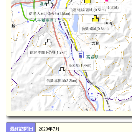
信濃 蟻城(北城)
信濃 蟻城(西城)(0.5km)
信濃 大石川烽火台(1.5km)
信濃 蟻城(0.6km)
.1km)
信濃 本間下の城(1.9km)
高岩駅(1.7km)
信濃 本間城(2.2km)
馬流駅(3.1km)
最終訪問日
2020年7月