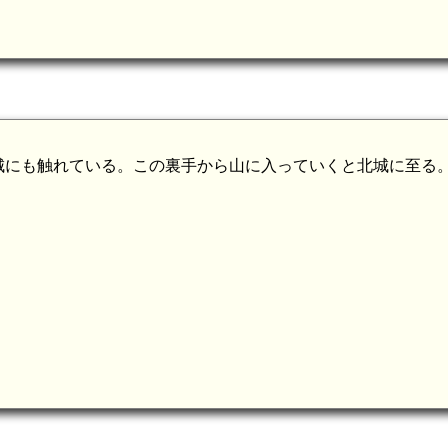
城にも触れている。この裏手から山に入っていくと北城に至る
信濃 磯部城(5.6km)
信濃 道薫屋敷(5.4km)
 十二山城(4.7km)
信濃 入沢城(4.9km)
m)