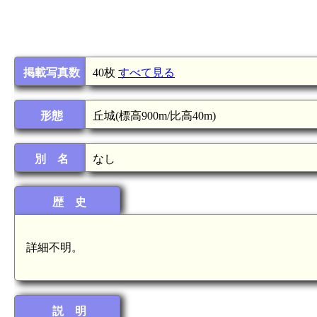
掲載写真数
40枚
すべて見る
形態
丘城(標高900m/比高40m)
別 名
なし
歴 史
詳細不明。
説 明