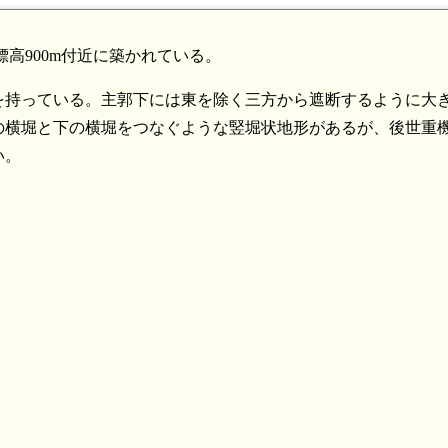
標高900m付近に築かれている。
を持っている。主郭下には東を除く三方から遮断するように大
の横堀と下の横堀をつなぐような竪堀状地形があるが、後世重
い。