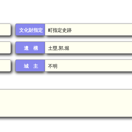
文化財指定
町指定史跡
遺 構
土塁,郭,堀
城 主
不明