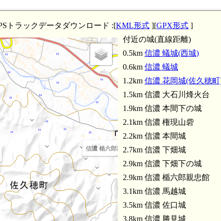
PSトラックデータダウンロード :[
KML形式
][
GPX形式
]
付近の城(直線距離)
0.5km
信濃 蟻城(西城)
0.6km
信濃 蟻城
1.2km
信濃 花岡城(佐久穂町
1.5km 信濃 大石川烽火台
信濃 松山砦(4.4
信濃 勝見城(3.8km)
1.9km 信濃 本間下の城
2.1km 信濃 権現山砦
2.2km 信濃 本間城
信濃 楯六郎親忠館(2.9km)
2.7km 信濃 下畑城
信濃 大涯城(4
2.9km 信濃 下畑下の城
2.9km 信濃 楯六郎親忠館
3.1km 信濃 馬越城
3.5km 信濃 佐口城
3.8km 信濃 勝見城