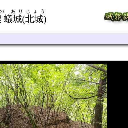
の ありじょう
 蟻城(北城)