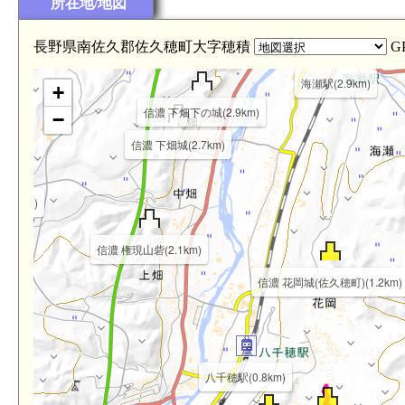
所在地/地図
福田城(4.2km)
長野県南佐久郡佐久穂町大字穂積
G
海瀬駅(2.9km)
+
信濃 下畑下の城(2.9km)
−
信濃 下畑城(2.7km)
3.5km)
信濃 権現山砦(2.1km)
信濃 花岡城(佐久穂町)(1.2km)
八千穂駅(0.8km)