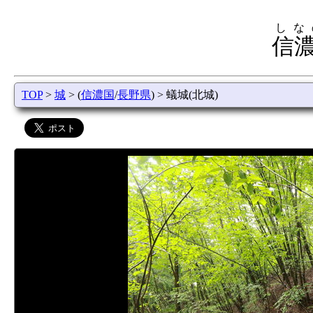
しな
信濃
TOP
>
城
> (
信濃国
/
長野県
) > 蟻城(北城)