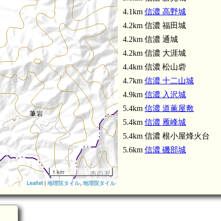
4.1km
信濃 高野城
4.2km 信濃 福田城
4.2km 信濃 通城
4.2km 信濃 大涯城
4.4km 信濃 松山砦
4.7km
信濃 十二山城
4.9km
信濃 入沢城
5.4km
信濃 道薫屋敷
5.4km
信濃 雁峰城
5.4km 信濃 根小屋烽火台
5.6km
信濃 磯部城
1 km
Leaflet
|
地理院タイル
,
地理院タイル