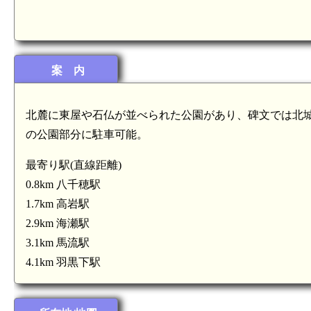
案 内
北麓に東屋や石仏が並べられた公園があり、碑文では北
の公園部分に駐車可能。
最寄り駅(直線距離)
信濃 雁峰城(5.4km)
0.8km 八千穂駅
1.7km 高岩駅
信濃
2.9km 海瀬駅
3.1km 馬流駅
4.1km 羽黒下駅
羽黒下駅(4.1k
信濃 高野城(4.1km)