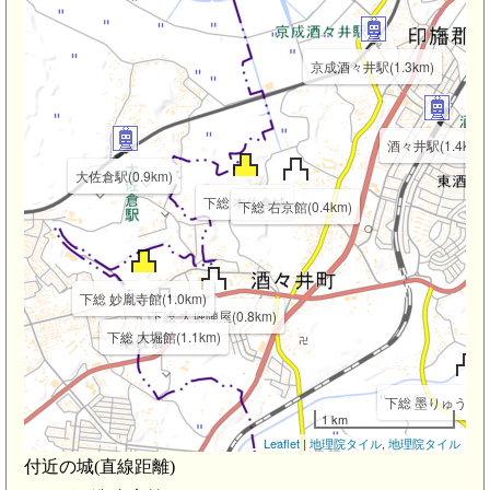
京成酒々井駅(1.3km)
酒々井駅(1.4km)
大佐倉駅(0.9km)
下総 本佐倉城
下総 右京館(0.4km)
下総 妙胤寺館(1.0km)
下総 大堀陣屋(0.8km)
下総 大堀館(1.1km)
下総 墨りゅうがい城
1 km
Leaflet
|
地理院タイル
,
地理院タイル
付近の城(直線距離)