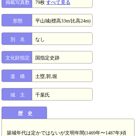
掲載写真数
79枚
すべて見る
形態
平山城(標高33m/比高24m)
別 名
なし
文化財指定
国指定史跡
遺 構
土塁,郭,堀
城 主
千葉氏
歴 史
築城年代は定かではないが文明年間(1469年〜1487年)頃