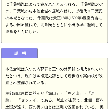
に千葉輔胤によって築かれたと云われる。 千葉輔胤のと
き、千葉城から本佐倉城へ居城を移し、以後代々千葉氏
の本城となった。 千葉氏は天正18年(1590年)豊臣秀吉に
よる小田原征伐で、北条氏とともに小田原城に籠城して
運命をともにした。
説 明
本佐倉城は六つの内郭群と三つの外郭群で構成されてい
たという。現在は国指定史跡として遊歩道や案内板が設
置され整備されている。
主郭部は東西に並んだ「城山」・「奥ノ山」・「倉
跡」・「セッテイ」である。 城山が主郭で、北側一面を
土塁が巡り、西の奥ノ山とは空堀で区画されている。 奥