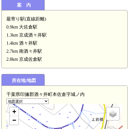
案 内
最寄り駅(直線距離)
下総 公津城(4.3km)
0.9km 大佐倉駅
1.3km 京成酒々井駅
1.4km 酒々井駅
2.7km 南酒々井駅
2.8km 京成佐倉駅
下総 下岩橋城(3.
所在地/地図
千葉県印旛郡酒々井町本佐倉字城ノ内
+
−