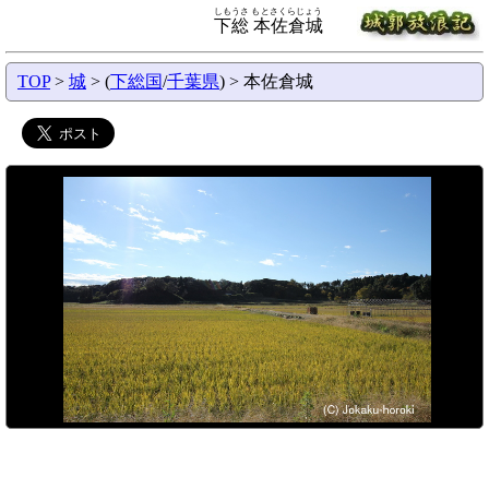
しもうさ もとさくらじょう
下総 本佐倉城
TOP
>
城
> (
下総国
/
千葉県
) > 本佐倉城