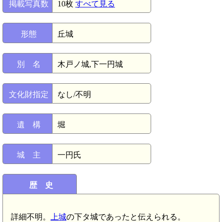
掲載写真数
10枚
すべて見る
形態
丘城
別 名
木戸ノ城,下一円城
文化財指定
なし/不明
遺 構
堀
城 主
一円氏
歴 史
詳細不明。
上城
の下タ城であったと伝えられる。