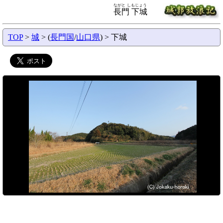
ながと しもじょう
長門 下城
TOP
>
城
> (
長門国
/
山口県
) > 下城