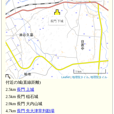
長門 下城
1 km
Leaflet
|
地理院タイル
,
地理院タイル
付近の城(直線距離)
稲石城(2.5km)
2.5km
長門 上城
2.5km 長門 稲石城
2.9km 長門 大内山城
4.7km
長門 先大津宰判勘場