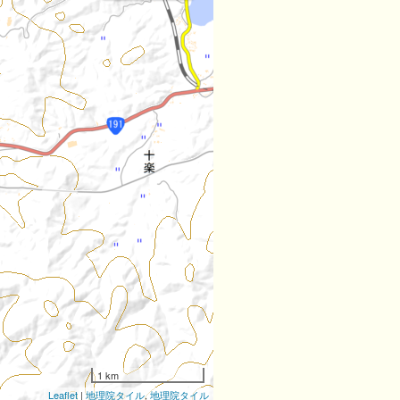
1 km
Leaflet
|
地理院タイル
,
地理院タイル