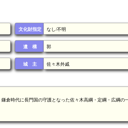
文化財指定
なし/不明
遺 構
郭
城 主
佐々木外戚
、鎌倉時代に長門国の守護となった佐々木高綱・定綱・広綱の