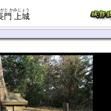
がと かみじょう
長門 上城