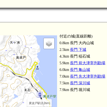
付近の城(直線距離)
0.8km 長門 大内山城
2.5km
長門 下城
4.3km 長門 稲石城
5.9km
長門 前大津宰判勘場
6.0km
長門 亀山城
7.0km
長門 先大津宰判勘場
7.5km
長門 深川城
7.9km 長門 堀川城
黄波戸駅(2.2km)