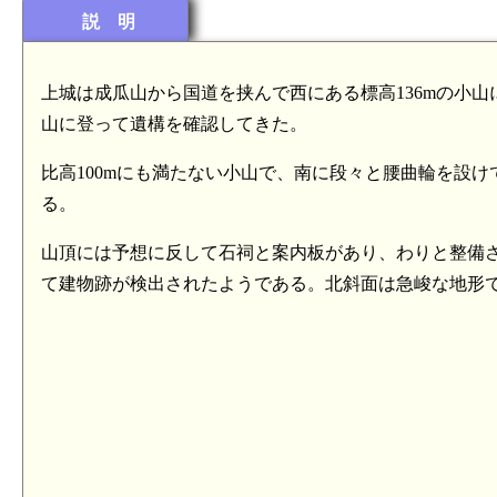
説 明
上城は成瓜山から国道を挟んで西にある標高136mの小
山に登って遺構を確認してきた。
比高100mにも満たない小山で、南に段々と腰曲輪を設
る。
山頂には予想に反して石祠と案内板があり、わりと整備
て建物跡が検出されたようである。北斜面は急峻な地形