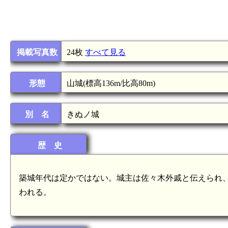
掲載写真数
24枚
すべて見る
形態
山城(標高136m/比高80m)
別 名
きぬノ城
歴 史
築城年代は定かではない。城主は佐々木外戚と伝えられ
われる。