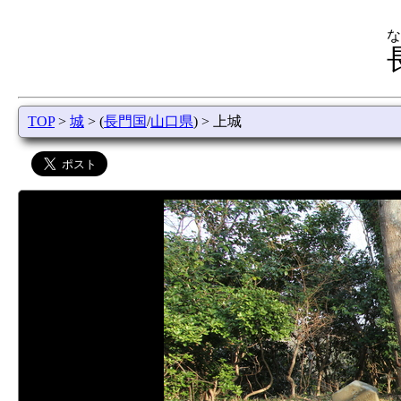
な
TOP
>
城
> (
長門国
/
山口県
) > 上城