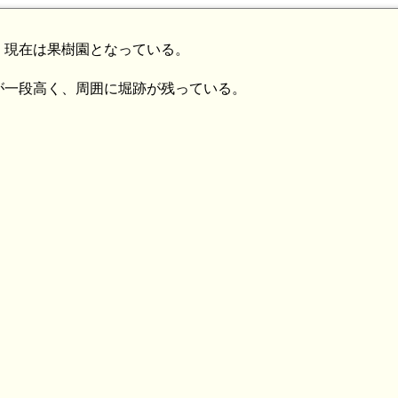
、現在は果樹園となっている。
が一段高く、周囲に堀跡が残っている。
陸奥 土筆山館(6.2km)