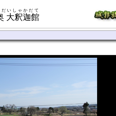
 だいしゃかだて
奥 大釈迦館