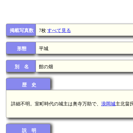
掲載写真数
7枚
すべて見る
形態
平城
別 名
館の畑
歴 史
詳細不明。室町時代の城主は奥寺万助で、
浪岡城
主北畠
説 明