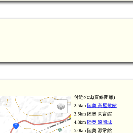
鶴ケ坂駅(5
付近の城(直線距離)
2.5km
陸奥 高屋敷館
3.5km 陸奥 真言館
4.8km
陸奥 浪岡城
5.0km 陸奥 源常館