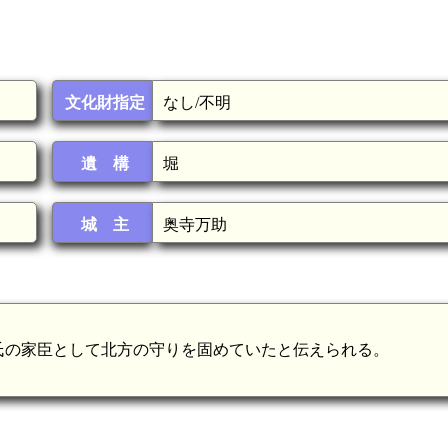
文化財指定
なし/不明
遺 構
堀
城 主
奥寺万助
氏の家臣として北方の守りを固めていたと伝えられる。