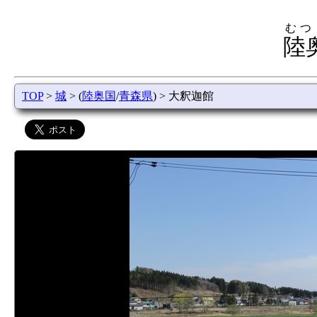
むつ
陸
TOP
>
城
> (
陸奥国
/
青森県
) > 大釈迦館