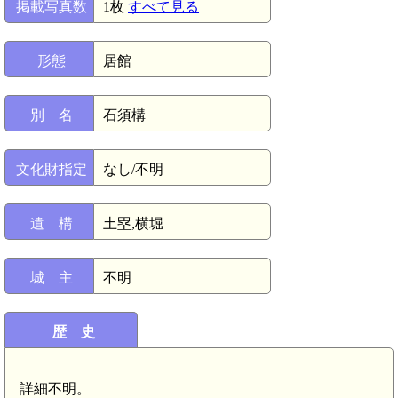
掲載写真数
1枚
すべて見る
形態
居館
別 名
石須構
文化財指定
なし/不明
遺 構
土塁,横堀
城 主
不明
歴 史
詳細不明。