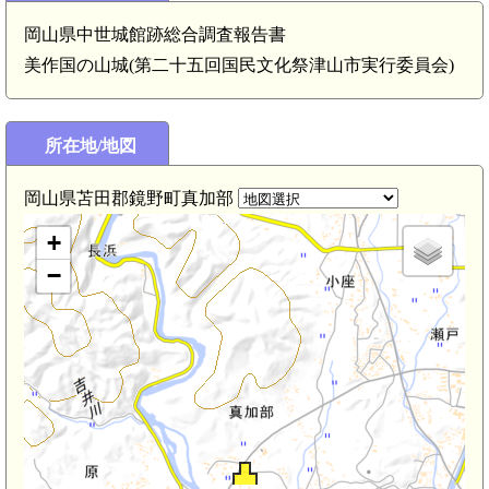
美作 春日城(
岡山県中世城館跡総合調査報告書
美作国の山城(第二十五回国民文化祭津山市実行委員会)
美作 岩棚構(3.1km)
所在地/地図
美作 犬城(2.8k
岡山県苫田郡鏡野町真加部
+
−