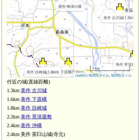
美作 鴫津の構
美作 古川城(1.3km)
美作 景清屋敷(2
1 km
美作 目崎城(1.8km)
美作 下原構(1.6km)
Leaflet
|
地理院タイル
,
地理院タイル
付近の城(直線距離)
1.3km
美作 古川城
1.6km
美作 下原構
1.8km
美作 目崎城
2.2km
美作 景清屋敷
2.4km
美作 沖構
2.4km 美作 茶臼山城(寺元)
美作千代駅(3.3km)