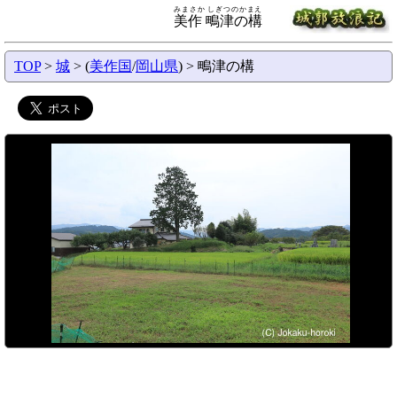
みまさか しぎつのかまえ
美作 鴫津の構
TOP
>
城
> (
美作国
/
岡山県
) > 鴫津の構