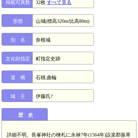
掲載写真数
32枚
すべて見る
形態
山城(標高320m/比高80m)
別 名
奈根城
文化財指定
町指定史跡
遺 構
石積,曲輪
城 主
伊藤氏?
歴 史
詳細不明。長峯神社の棟札に永禄7年(1564年)設楽郡振草