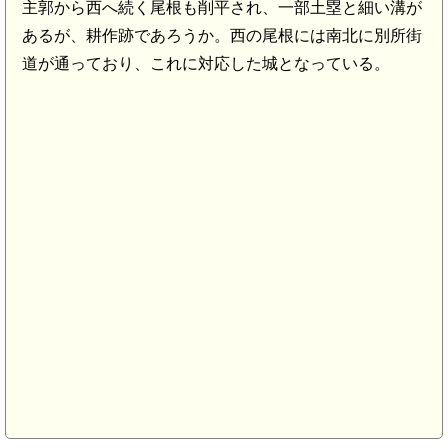
主郭から西へ続く尾根も削平され、一部土塁と細い溝が
あるが、耕作跡であろうか。西の尾根には南北に別所街
道が通っており、これに対応した城となっている。
三河 御園砦(8.3km)