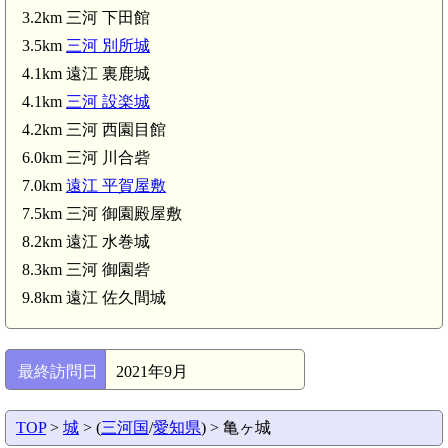
東栄駅(2.4km)
3.2km 三河 下田館
3.5km
三河 別所城
池場駅(3.2km)
4.1km 遠江 裏鹿城
4.1km
三河 設楽城
4.2km 三河 西園目館
6.0km 三河 川合砦
7.0km
遠江 平賀屋敷
7.5km 三河 御園殿屋敷
8.2km 遠江 水巻城
8.3km 三河 御園砦
9.8km 遠江 佐久間城
最終訪問日
2021年9月
TOP
>
城
> (
三河国
/
愛知県
) > 亀ヶ城