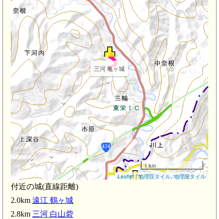
三河 亀ヶ城
1 km
Leaflet
|
地理院タイル
,
地理院タイル
付近の城(直線距離)
遠江 鶴ヶ城(2.0km)
2.0km
遠江 鶴ヶ城
2.8km
三河 白山砦