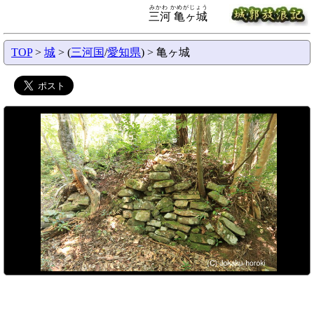
みかわ かめがじょう
三河 亀ヶ城
TOP
>
城
> (
三河国
/
愛知県
) > 亀ヶ城