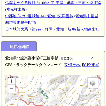
信濃をめぐる境目の山城と館 美濃・飛騨・三河・遠江編
(戎光祥出版)
中部地方の中世城館 <4> 愛知1(東洋書林)(愛知県中世城
館跡調査報告II,III)
三河 
日本城郭大系〈第9巻〉静岡・愛知・岐阜(新人物往来社)
三河 下田館(3.2km)
(3.5km)
所在地/地図
愛知県北設楽郡東栄町三輪字杉
GPSトラックデータダウンロード :[
KML形式
][
GPX形式
山砦(2.8km)
]
+
−