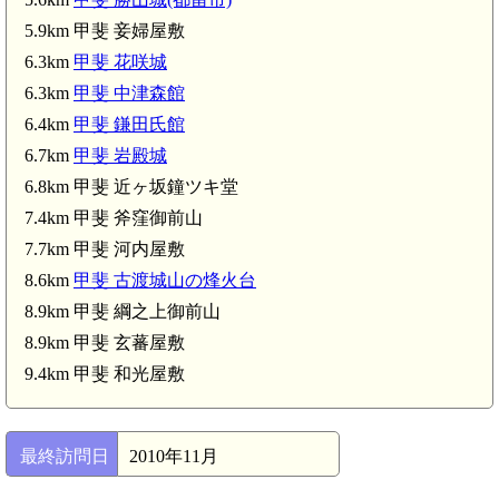
5.9km 甲斐 妾婦屋敷
6.3km
甲斐 花咲城
6.3km
甲斐 中津森館
6.4km
甲斐 鎌田氏館
6.7km
甲斐 岩殿城
6.8km 甲斐 近ヶ坂鐘ツキ堂
7.4km 甲斐 斧窪御前山
7.7km 甲斐 河内屋敷
8.6km
甲斐 古渡城山の烽火台
8.9km 甲斐 綱之上御前山
8.9km 甲斐 玄蕃屋敷
9.4km 甲斐 和光屋敷
最終訪問日
2010年11月