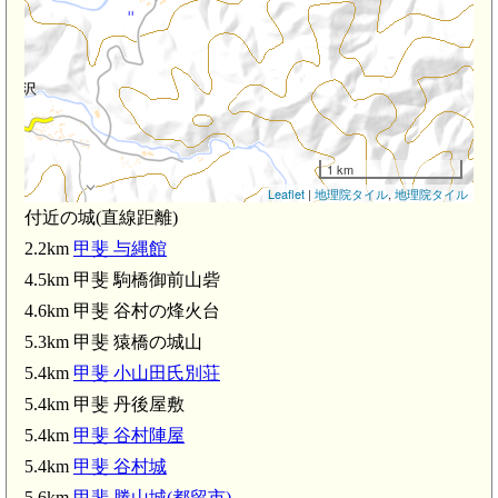
1 km
Leaflet
|
地理院タイル
,
地理院タイル
付近の城(直線距離)
2.2km
甲斐 与縄館
4.5km 甲斐 駒橋御前山砦
4.6km 甲斐 谷村の烽火台
5.3km 甲斐 猿橋の城山
5.4km
甲斐 小山田氏別荘
5.4km 甲斐 丹後屋敷
5.4km
甲斐 谷村陣屋
5.4km
甲斐 谷村城
5.6km
甲斐 勝山城(都留市)