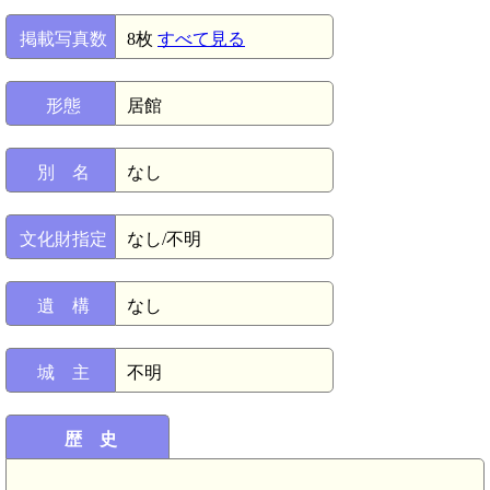
掲載写真数
8枚
すべて見る
形態
居館
別 名
なし
文化財指定
なし/不明
遺 構
なし
城 主
不明
歴 史