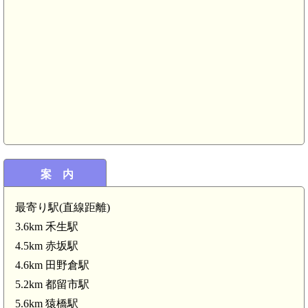
甲斐 岩殿城(6.7km)
妾婦屋敷(5.9km)
猿橋駅(5.6km)
甲斐 丹後屋敷(5.4km)
甲斐 猿橋の城山(5
案 内
甲斐 駒橋御前山砦(4.5km)
最寄り駅(直線距離)
3.6km 禾生駅
4.5km 赤坂駅
4.6km 田野倉駅
5.2km 都留市駅
5.6km 猿橋駅