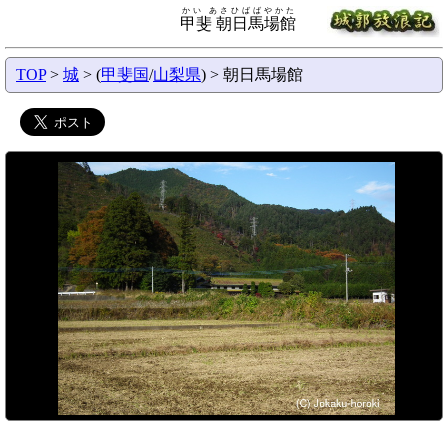
かい あさひばばやかた
甲斐 朝日馬場館
TOP
>
城
> (
甲斐国
/
山梨県
) > 朝日馬場館