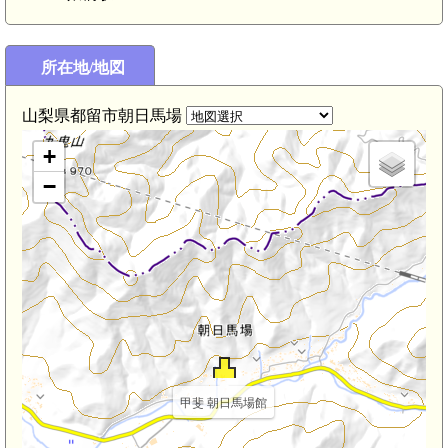
所在地/地図
山梨県都留市朝日馬場
+
−
甲斐 朝日馬場館