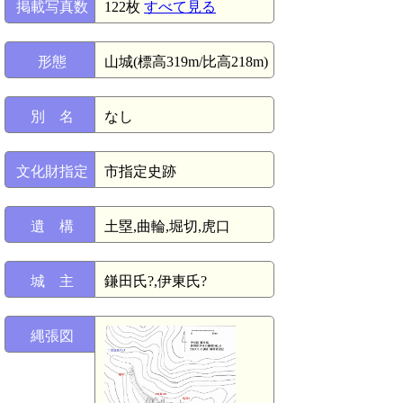
掲載写真数
122枚
すべて見る
形態
山城(標高319m/比高218m)
別 名
なし
文化財指定
市指定史跡
遺 構
土塁,曲輪,堀切,虎口
城 主
鎌田氏?,伊東氏?
縄張図