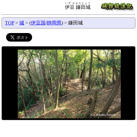
いず かまだじょう
伊豆 鎌田城
TOP
>
城
> (
伊豆国
/
静岡県
) > 鎌田城