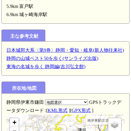
5.9km 富戸駅
6.9km 城ヶ崎海岸駅
主な参考文献
伊東駅(4.1km)
日本城郭大系〈第9巻〉静岡・愛知・岐阜(新人物往来社)
静岡の山城ベスト50を歩く(サンライズ出版)
東海の名城を歩く 静岡編(吉川弘文館)
伊
所在地/地図
葛見
伝・
東林
静岡県伊東市鎌田
GPSトラックデ
ータダウンロード :[
KML形式
][
GPX形式
]
南伊東駅(2.2km)
+