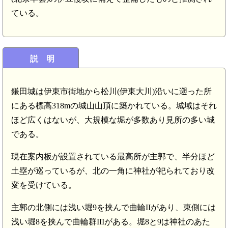
ている。
説 明
鎌田城は伊東市街地から松川(伊東大川)沿いに遡った所
にある標高318mの城山山頂に築かれている。城域はそれ
ほど広くはないが、大規模な堀が多数あり見所の多い城
である。
現在案内板が設置されている最高所が主郭で、半分ほど
土塁が巡っているが、北の一角に神社が祀られており改
変を受けている。
主郭の北側には浅い堀9を挟んで曲輪IIがあり、東側には
浅い堀8を挟んで曲輪群IIIがある。堀8と9は神社のあた