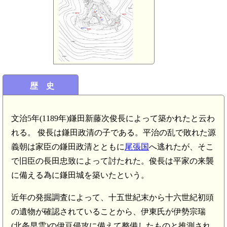
歴 史
文治5年(1189年)鎌田新藤次俊長によって築かれたと云わ
れる。 俊長は鎌田政清の子である。平治の乱で敗れた源
義朝は家臣の鎌田政清とともに
尾張国
へ逃れたが、そこ
で旧臣の長田忠致によって討たれた。俊長は平家の来襲
に備える為に鎌田城を築いたという。
近年の発掘調査によって、十五世紀末から十六世紀初頭
の遺物が確認されていることから、伊東氏が伊勢宗瑞
(北条早雲)の伊豆侵攻に備えて整備したものと推測され