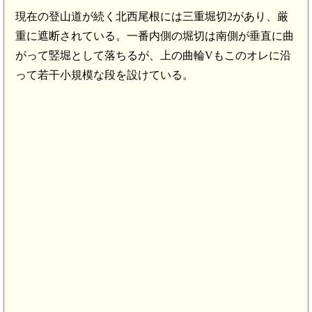
現在の登山道が続く北西尾根には三重堀切2があり、厳
重に遮断されている。一番内側の堀切は南側が垂直に曲
がって竪堀として落ちるが、上の曲輪Vもこのオレに沿
って若干小規模な段を設けている。