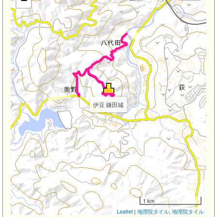
−
伊豆 鎌田城
1 km
Leaflet
|
地理院タイル
,
地理院タイル