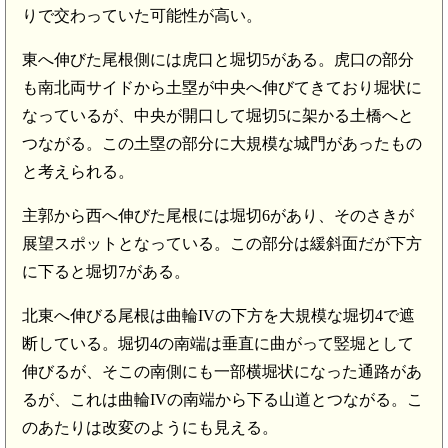
りで交わっていた可能性が高い。
東へ伸びた尾根側には虎口と堀切5がある。虎口の部分
も南北両サイドから土塁が中央へ伸びてきており堀状に
なっているが、中央が開口して堀切5に架かる土橋へと
つながる。この土塁の部分に大規模な城門があったもの
と考えられる。
主郭から西へ伸びた尾根には堀切6があり、そのさきが
展望スポットとなっている。この部分は緩斜面だが下方
に下ると堀切7がある。
北東へ伸びる尾根は曲輪IVの下方を大規模な堀切4で遮
断している。堀切4の南端は垂直に曲がって竪堀として
伸びるが、そこの南側にも一部横堀状になった通路があ
るが、これは曲輪IVの南端から下る山道とつながる。こ
のあたりは改変のようにも見える。