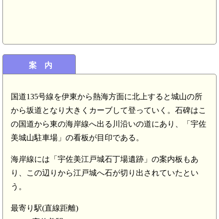
案 内
国道135号線を伊東から熱海方面に北上すると城山の所
から坂道となり大きくカーブして登っていく。石碑はこ
の国道から東の海岸線へ出る川沿いの道にあり、「宇佐
駅(5.8km)
美城山駐車場」の看板が目印である。
海岸線には「宇佐美江戸城石丁場遺跡」の案内板もあ
り、この辺りから江戸城へ石が切り出されていたとい
う。
最寄り駅(直線距離)