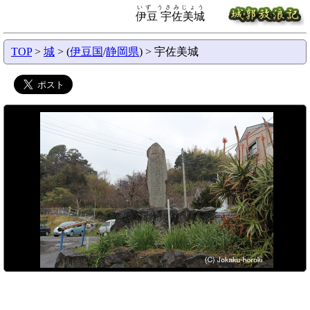
いず うさみじょう
伊豆 宇佐美城
TOP
>
城
> (
伊豆国
/
静岡県
) > 宇佐美城