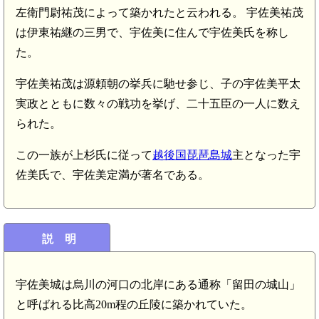
左衛門尉祐茂によって築かれたと云われる。 宇佐美祐茂
は伊東祐継の三男で、宇佐美に住んで宇佐美氏を称し
た。
宇佐美祐茂は源頼朝の挙兵に馳せ参じ、子の宇佐美平太
実政とともに数々の戦功を挙げ、二十五臣の一人に数え
られた。
この一族が上杉氏に従って
越後国琵琶島城
主となった宇
佐美氏で、宇佐美定満が著名である。
説 明
宇佐美城は烏川の河口の北岸にある通称「留田の城山」
と呼ばれる比高20m程の丘陵に築かれていた。