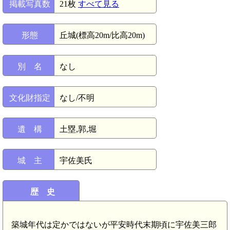
掲載写真数
21枚
すべて見る
形態
丘城(標高20m/比高20m)
別 名
なし
文化財指定
なし/不明
遺 構
土塁,郭,堀
城 主
宇佐美氏
歴 史
築城年代は定かではないが平安時代末期頃に宇佐美三郎