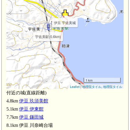
伊豆 宇佐美城
宇佐美駅(0.6km)
1 km
Leaflet
|
地理院タイル
,
地理院タイル
付近の城(直線距離)
4.8km
伊豆 玖須美館
5.1km
伊豆 伊東館
7.7km
伊豆 鎌田城
8.1km 伊豆 川奈崎台場