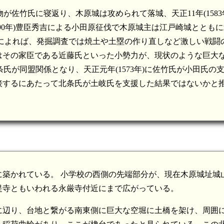
物が佐竹氏に寝返り、木原城は攻められて落城、天正11年(1583
590年)豊臣秀吉による小田原征伐で木原城主は江戸崎城ととも
によれば、発掘調査では焼土や土塁の作り直しなど激しい戦闘
はその家臣である近藤氏といった小勢力が、現状のような巨大
北条氏が同盟関係となり、天正元年(1573年)に佐竹氏が小田氏の
接するにあたって北条氏が土岐氏を支援した結果ではないかと
築かれている。 小学校の西側の先端部分が、現在木原城址城
提寺ともいわれる永厳寺付近にまで広がっている。
に辺り、台地と繋がる南東側に巨大な空堀に土橋を架け、周囲