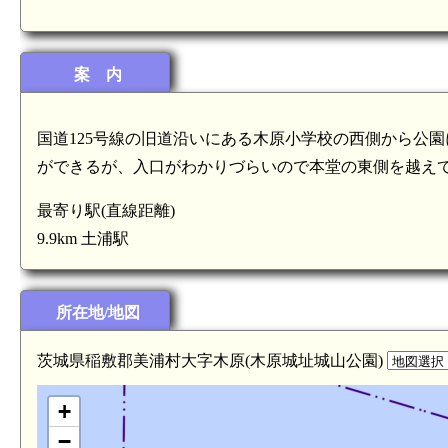
案 内
国道125号線の旧道沿いにある木原小学校の西側から公
ができるが、入口がわかりづらいので本堂の東側を越え
最寄り駅(直線距離)
9.9km 土浦駅
所在地/地図
茨城県稲敷郡美浦村大字木原(木原城址城山公園)
+
−