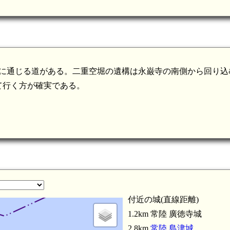
園に通じる道がある。二重空堀の遺構は永巌寺の南側から回り込
て行く方が確実である。
付近の城(直線距離)
1.2km 常陸 廣徳寺城
2.8km
常陸 島津城