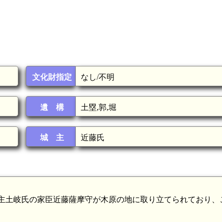
文化財指定
なし/不明
遺 構
土塁,郭,堀
城 主
近藤氏
戸崎城主土岐氏の家臣近藤薩摩守が木原の地に取り立てられており、