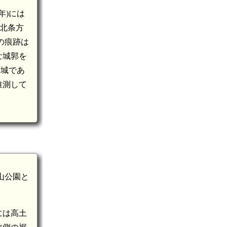
年)には
に北条方
の痕跡は
な城郭を
支城であ
推測して
山公園と
には高土