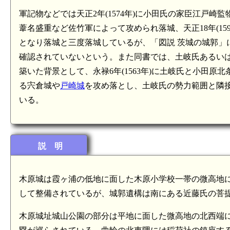
軍記物などでは天正2年(1574年)に小田氏の家臣江戸崎監
葦名盛重など佐竹軍によって攻められ落城、天正18年(1
となり落城と三度落城しているが、「図説 茨城の城郭」
確認されていないという。また同書では、土岐氏あるい
築いた背景として、永禄6年(1563年)に土岐氏と小田原
る宍倉城や
戸崎城
を攻め落とし、土岐氏の勢力範囲と隣
いる。
説 明
木原城は霞ヶ浦の低地に面した木原小学校一帯の微高地に
して整備されているが、城郭遺構は南にある近藤氏の菩
木原城址城山公園の部分は平地に面した微高地の北西端