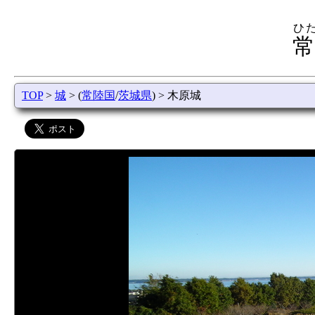
ひ
常
TOP
>
城
> (
常陸国
/
茨城県
) > 木原城