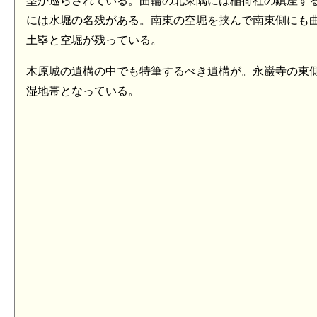
塁が巡らされている。曲輪の北東隅には稲荷社の鎮座す
には水堀の名残がある。南東の空堀を挟んで南東側にも
土塁と空堀が残っている。
木原城の遺構の中でも特筆するべき遺構が。永巌寺の東
湿地帯となっている。
常陸 戸崎城(6.8km)