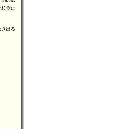
北側の裾
学校側に
わき出る