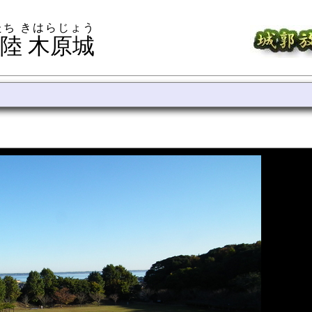
たち きはらじょう
陸 木原城