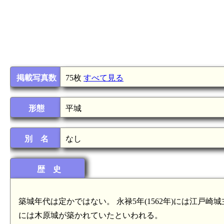
掲載写真数
75枚
すべて見る
形態
平城
別 名
なし
歴 史
築城年代は定かではない。 永禄5年(1562年)には江
には木原城が築かれていたといわれる。