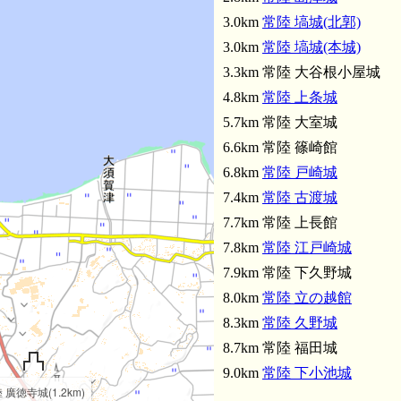
3.0km
常陸 塙城(北郭)
3.0km
常陸 塙城(本城)
3.3km 常陸 大谷根小屋城
4.8km
常陸 上条城
5.7km 常陸 大室城
6.6km 常陸 篠崎館
6.8km
常陸 戸崎城
7.4km
常陸 古渡城
7.7km 常陸 上長館
7.8km
常陸 江戸崎城
7.9km 常陸 下久野城
8.0km
常陸 立の越館
8.3km
常陸 久野城
8.7km 常陸 福田城
9.0km
常陸 下小池城
 廣徳寺城(1.2km)