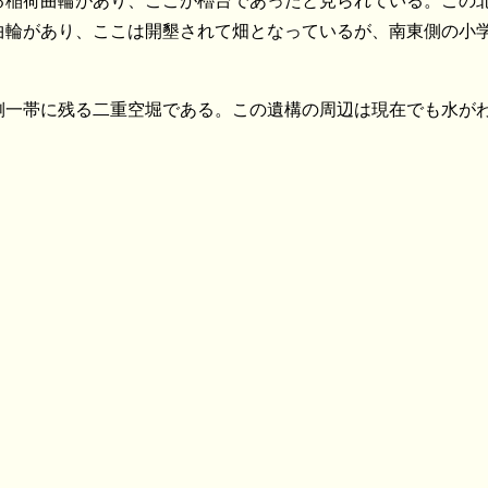
る稲荷曲輪があり、ここが櫓台であったと見られている。この
曲輪があり、ここは開墾されて畑となっているが、南東側の小
側一帯に残る二重空堀である。この遺構の周辺は現在でも水が