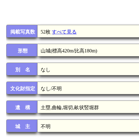
掲載写真数
52枚
すべて見る
形態
山城(標高420m/比高180m)
別 名
なし
文化財指定
なし/不明
遺 構
土塁,曲輪,堀切,畝状竪堀群
城 主
不明