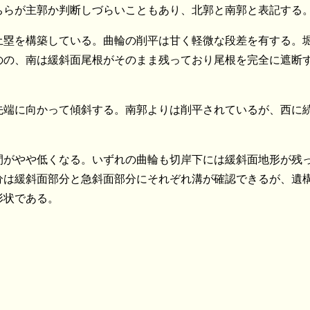
ちらが主郭か判断しづらいこともあり、北郭と南郭と表記する
土塁を構築している。曲輪の削平は甘く軽微な段差を有する。
のの、南は緩斜面尾根がそのまま残っており尾根を完全に遮断
先端に向かって傾斜する。南郭よりは削平されているが、西に
間がやや低くなる。いずれの曲輪も切岸下には緩斜面地形が残
分は緩斜面部分と急斜面部分にそれぞれ溝が確認できるが、遺
形状である。