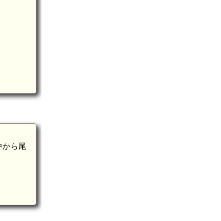
中から尾
安芸 瀧本城(9.0km)
安芸 桜尾城(加計町)(8.3km)
安芸 茶臼山城(加計町)(