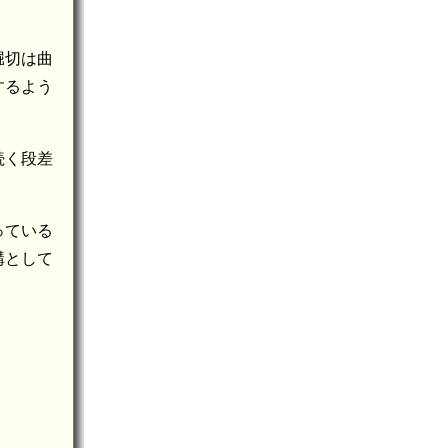
。
堀切は曲
するよう
続く段差
っている
構として