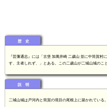
歴 史
『芸藩通志』には「古堡 加萬井崎 二歲山 並に中筒賀村
す、主者しれず、」とある。この二歲山が二城山城のこ
説 明
二城山城は戸河内と筒賀の境目の尾根上に築かれている