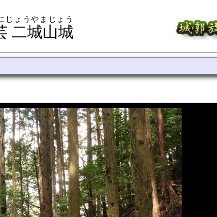
 にじょうやまじょう
芸 二城山城