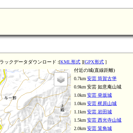
トラックデータダウンロード :[
KML形式
][
GPX形式
]
付近の城(直線距離)
0.7km
安芸 筒賀古堡
0.9km 安芸 如意庵山城
1.0km
安芸 発坂城
1.0km
安芸 梶原山城
1.1km
安芸 岩田城
1.5km
安芸 西光寺山城
2.0km
安芸 箕角城