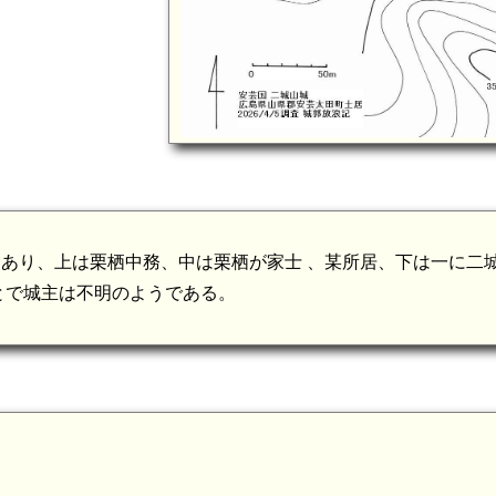
にあり、上は栗栖中務、中は栗栖が家士 、某所居、下は一に二
とで城主は不明のようである。
。