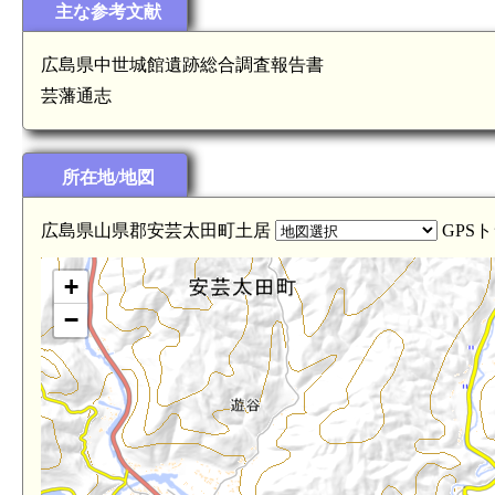
主な参考文献
広島県中世城館遺跡総合調査報告書
芸藩通志
所在地/地図
広島県山県郡安芸太田町土居
GPS
+
−