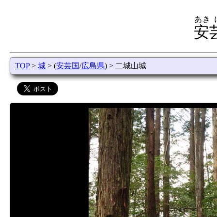
あき
安
TOP
>
城
> (
安芸国
/
広島県
) > 二城山城