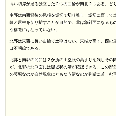
高い切岸が巡る独立した２つの曲輪が南北２つある。ど
南郭は南西背後の尾根を堀切で切り離し、堀切に面して
輪と尾根を切り離すことが目的で、北は急斜面になるも
な構造にはなっていない。
北郭は東西に長い曲輪で土塁はない。東端が高く、西の
は不明瞭である。
北郭と南郭の間には２か所の土塁状の高まりを残しその
が、北郭の北側面には竪堀状の溝が確認できる。この部
の竪堀なのか自然現象にともなう溝なのか判断に苦しむ