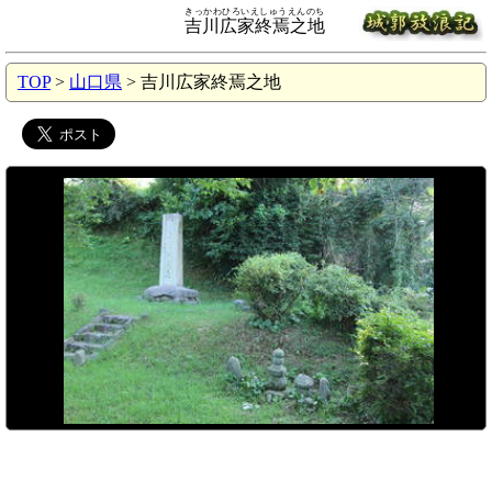
きっかわひろいえしゅうえんのち
吉川広家終焉之地
TOP
>
山口県
> 吉川広家終焉之地