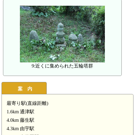
南岩国駅(6.6km)
9:近くに集められた五輪塔群
案 内
最寄り駅(直線距離)
1.6km 通津駅
藤生駅(4.0km)
4.0km 藤生駅
4.3km 由宇駅