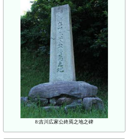
8:吉川広家公終焉之地之碑