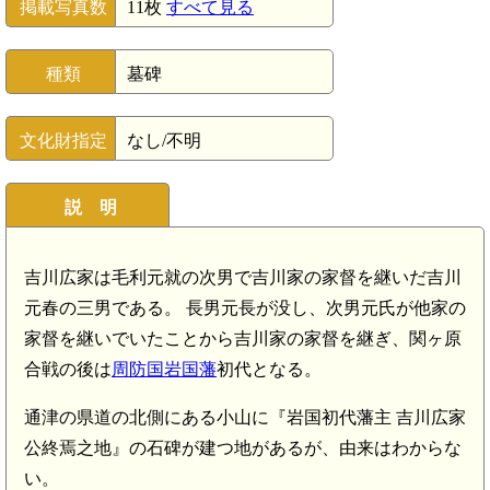
掲載写真数
11枚
すべて見る
種類
墓碑
文化財指定
なし/不明
説 明
吉川広家は毛利元就の次男で吉川家の家督を継いだ吉川
元春の三男である。 長男元長が没し、次男元氏が他家の
家督を継いでいたことから吉川家の家督を継ぎ、関ヶ原
合戦の後は
周防国岩国藩
初代となる。
通津の県道の北側にある小山に『岩国初代藩主 吉川広家
公終焉之地』の石碑が建つ地があるが、由来はわからな
い。