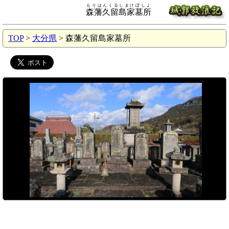
もりはんくるしまけぼしょ
森藩久留島家墓所
TOP
>
大分県
> 森藩久留島家墓所