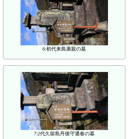
6:初代来島康親の墓
7:2代久留島丹後守通春の墓