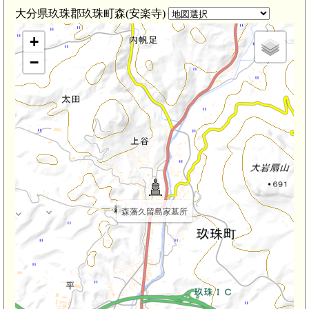
大分県玖珠郡玖珠町森(安楽寺)
+
−
森藩久留島家墓所