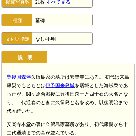
掲載写真数
21枚
すべて見る
種類
墓碑
文化財指定
なし/不明
説 明
豊後国森藩
久留島家の墓所は安楽寺にある。 初代は来島
康親でもともとは
伊予国来島城
を居城とした海賊衆であ
ったが、関ヶ原合戦後に豊後国森一万四千石の大名とな
り、二代通春のときに久留島と名を改め、以後明治まで
代々続いた。
安楽寺本堂の裏に久留島家墓所があり、初代康親から十
二代通靖までの墓が並んでいる。