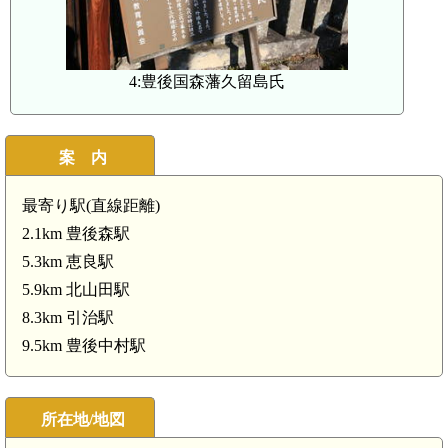
4:豊後国森藩久留島氏
案 内
最寄り駅(直線距離)
2.1km 豊後森駅
5.3km 恵良駅
5.9km 北山田駅
8.3km 引治駅
9.5km 豊後中村駅
所在地/地図