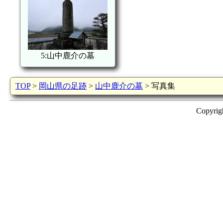
5:山中鹿介の墓
TOP
>
岡山県の足跡
>
山中鹿介の墓
> 写真集
Copyrig