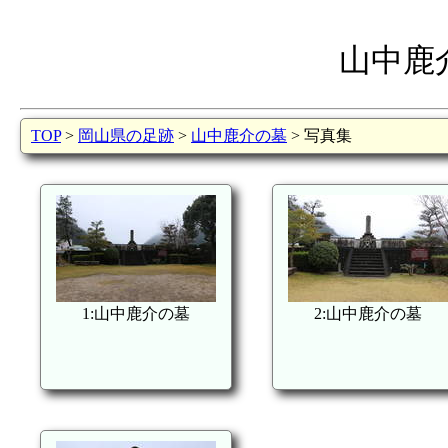
山中鹿
TOP
>
岡山県の足跡
>
山中鹿介の墓
> 写真集
1:山中鹿介の墓
2:山中鹿介の墓