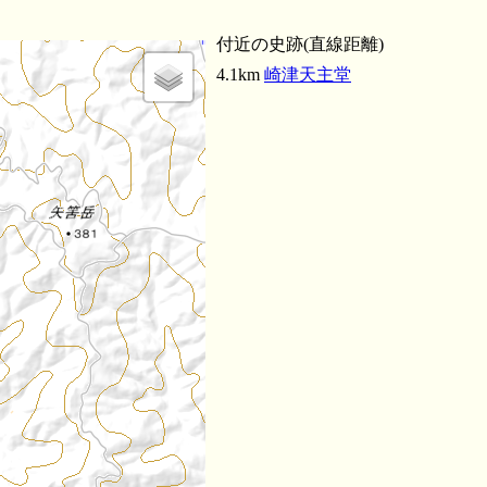
付近の史跡(直線距離)
4.1km
崎津天主堂