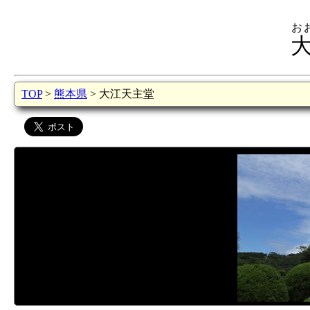
お
TOP
>
熊本県
> 大江天主堂