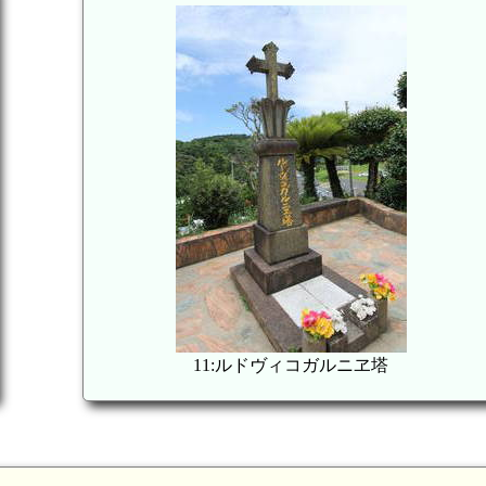
11:ルドヴィコガルニヱ塔