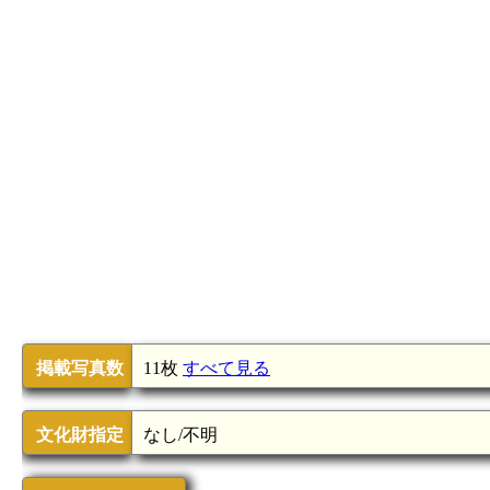
掲載写真数
11枚
すべて見る
文化財指定
なし/不明