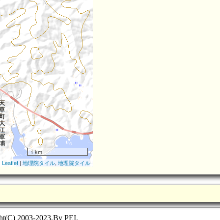
1 km
崎津天主堂(4.1km)
Leaflet
|
地理院タイル
,
地理院タイル
ht(C) 2003-2023,By PEI.