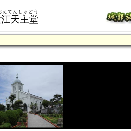
おえてんしゅどう
大江天主堂