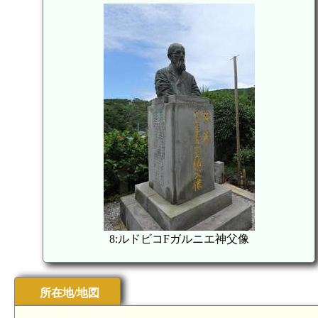
8:ルドビコFガルニエ神父像
所在地/地図