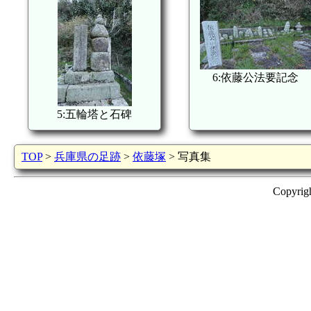
6:依藤公法要記念
5:五輪塔と石碑
TOP
>
兵庫県の足跡
>
依藤塚
> 写真集
Copyrig