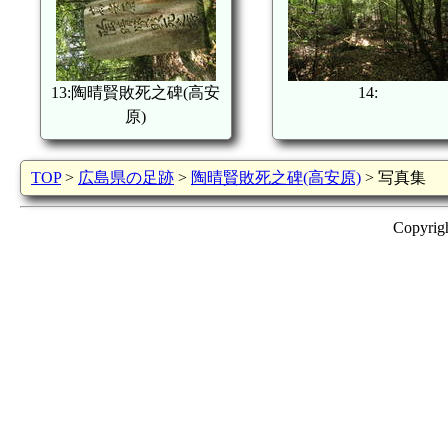
13:陶晴賢敗死之碑(高安
14:
原)
TOP
>
広島県の足跡
>
陶晴賢敗死之碑(高安原)
> 写真集
Copyrig