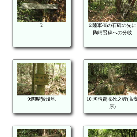
5:
6:陸軍省の石碑の先に
陶晴賢碑への分岐
9:陶晴賢没地
10:陶晴賢敗死之碑(高
原)