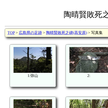
陶晴賢敗死之
TOP
>
広島県の足跡
>
陶晴賢敗死之碑(高安原)
> 写真集
1:弥山
2: