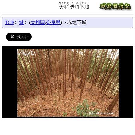
やまと あかばねしもじょう
大和 赤埴下城
TOP
>
城
> (
大和国
/
奈良県
) > 赤埴下城