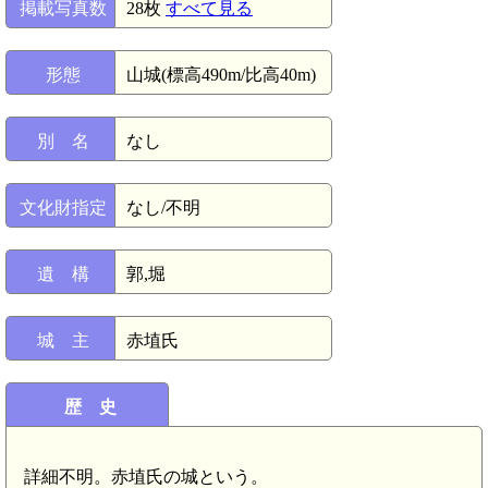
掲載写真数
28枚
すべて見る
形態
山城(標高490m/比高40m)
別 名
なし
文化財指定
なし/不明
遺 構
郭,堀
城 主
赤埴氏
歴 史
詳細不明。赤埴氏の城という。