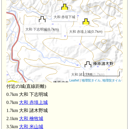
大和 赤埴下城
大和 下志明城(0.7km)
大和 赤埴上城(0.7km)
1 km
大和 諸木野城(1.7km)
Leaflet
|
地理院タイル
,
地理院タイル
付近の城(直線距離)
0.7km 大和 下志明城
0.7km
大和 赤埴上城
1.7km 大和 諸木野城
2.1km
大和 檜牧城
3.5km
大和 米山城