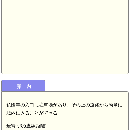
室生口大野駅(5.9km)
案 内
(5.0km)
仏隆寺の入口に駐車場があり、その上の道路から簡単に
)
城内に入ることができる。
最寄り駅(直線距離)