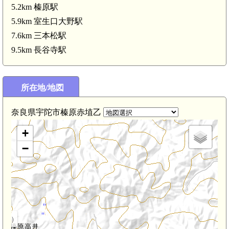
城(4.3km)
5.2km 榛原駅
5.9km 室生口大野駅
7.6km 三本松駅
9.5km 長谷寺駅
所在地/地図
奈良県宇陀市榛原赤埴乙
+
−
1km)