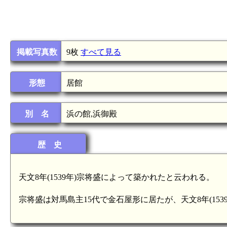
掲載写真数
9枚
すべて見る
形態
居館
別 名
浜の館,浜御殿
歴 史
天文8年(1539年)宗将盛によって築かれたと云われる。
宗将盛は対馬島主15代で金石屋形に居たが、天文8年(15