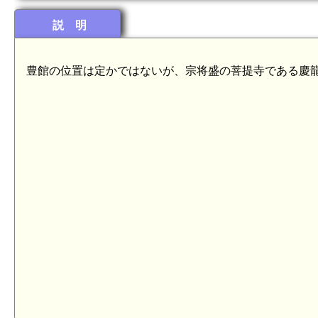
説 明
豊館の位置は定かではないが、宗将盛の菩提寺である慶