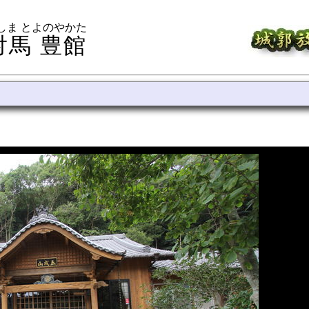
しま とよのやかた
対馬 豊館