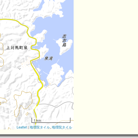
1 km
Leaflet
|
地理院タイル
,
地理院タイル