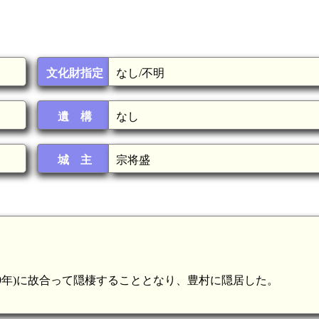
文化財指定
なし/不明
遺 構
なし
城 主
宗将盛
39年)に故合って隠棲することとなり、豊村に隠居した。