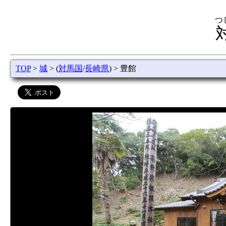
つ
TOP
>
城
> (
対馬国
/
長崎県
) > 豊館