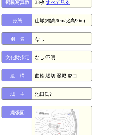
掲載写真数
38枚
すべて見る
形態
山城(標高90m/比高90m)
別 名
なし
文化財指定
なし/不明
遺 構
曲輪,堀切,竪堀,虎口
城 主
池田氏?
縄張図