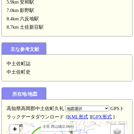
5.9km 安和駅
7.0km 影野駅
8.4km 六反地駅
8.7km 土佐新荘駅
主な参考文献
中土佐町誌
中土佐町史
所在地/地図
高知県高岡郡中土佐町久礼
GPSト
ラックデータダウンロード :[
KML形式
][
GPX形式
]
土佐 西山城(2.0km)
+