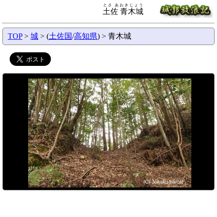
とさ あおきじょう
土佐 青木城
TOP
>
城
> (
土佐国
/
高知県
) > 青木城