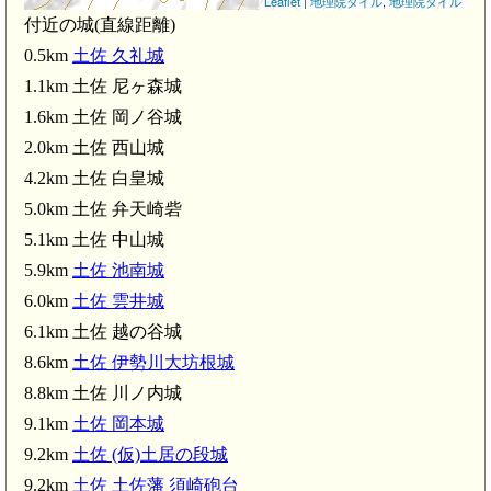
Leaflet
|
地理院タイル
,
地理院タイル
付近の城(直線距離)
0.5km
土佐 久礼城
1.1km 土佐 尼ヶ森城
1.6km 土佐 岡ノ谷城
2.0km 土佐 西山城
4.2km 土佐 白皇城
5.0km 土佐 弁天崎砦
5.1km 土佐 中山城
5.9km
土佐 池南城
6.0km
土佐 雲井城
6.1km 土佐 越の谷城
8.6km
土佐 伊勢川大坊根城
8.8km 土佐 川ノ内城
土佐 弁天崎
9.1km
土佐 岡本城
土佐 中山城(5.1
9.2km
土佐 (仮)土居の段城
9.2km
土佐 土佐藩 須崎砲台