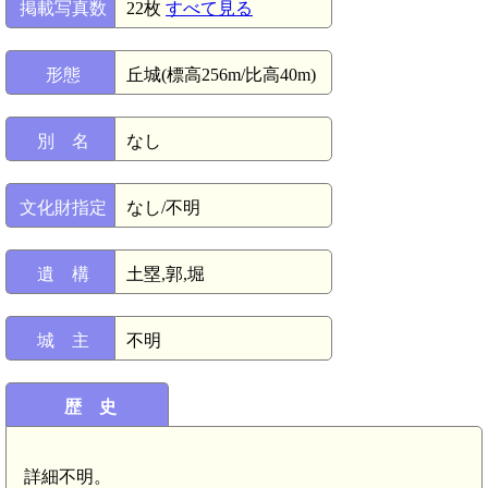
掲載写真数
22枚
すべて見る
形態
丘城(標高256m/比高40m)
別 名
なし
文化財指定
なし/不明
遺 構
土塁,郭,堀
城 主
不明
歴 史
詳細不明。