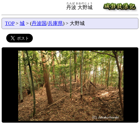
たんば おおのじょう
丹波 大野城
TOP
>
城
> (
丹波国
/
兵庫県
) > 大野城