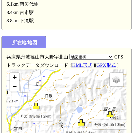
6.1km 南矢代駅
8.4km 古市駅
8.8km 下滝駅
所在地/地図
丹波 垣屋城(2.8km)
兵庫県丹波篠山市大野字北山
GPS
.0km)
トラックデータダウンロード :[
KML形式
][
GPX形式
]
+
−
井城(2.1km)
丹波 西谷城(1.2km)
丹波 盃山城(1.3km)
km)
丹波 矢代城(0.6km)