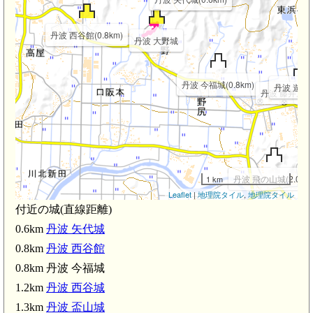
丹波 西谷館(0.8km)
丹波 大野城
丹波 今福城(0.8km)
丹波 遊谷城(
丹波 藤井居館(1
丹波 飛の山城(2.0km
1 km
Leaflet
|
地理院タイル
,
地理院タイル
付近の城(直線距離)
0.6km
丹波 矢代城
m)
武家屋
0.8km
丹波 西谷館
0.8km 丹波 今福城
1.2km
丹波 西谷城
丹波 網掛城(2.8km)
丹波 吹城(2.9km)
1.3km
丹波 盃山城